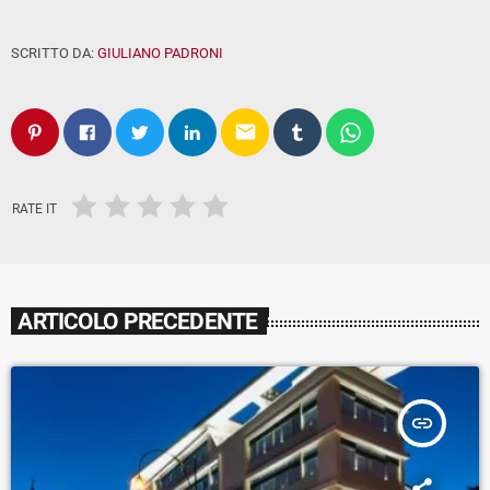
SCRITTO DA:
GIULIANO PADRONI
email
RATE IT
ARTICOLO PRECEDENTE
insert_link