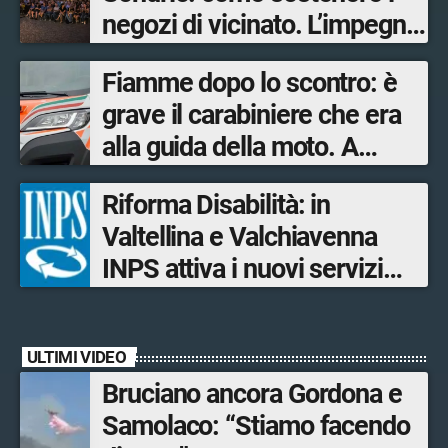
negozi di vicinato. L’impegno
su più fronti
Fiamme dopo lo scontro: è
dell’Amministrazione
grave il carabiniere che era
comunale per garantire
alla guida della moto. A
servizi ai residenti e offrire
salvarlo un poliziotto fuori
opportunità ai turisti
Riforma Disabilità: in
servizio
Valtellina e Valchiavenna
INPS attiva i nuovi servizi
digitali per il Progetto di vita
ULTIMI VIDEO
Bruciano ancora Gordona e
Samolaco: “Stiamo facendo