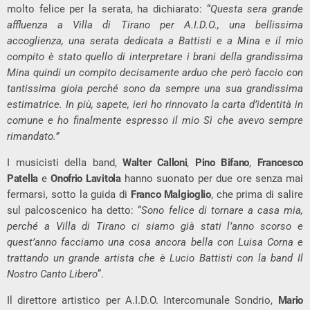
molto felice per la serata, ha dichiarato: “
Questa sera grande
affluenza a Villa di Tirano per A.I.D.O., una bellissima
accoglienza, una serata dedicata a Battisti e a Mina e il mio
compito è stato quello di interpretare i brani della grandissima
Mina quindi un compito decisamente arduo che però faccio con
tantissima gioia perché sono da sempre una sua grandissima
estimatrice. In più, sapete, ieri ho rinnovato la carta d’identità in
comune e ho finalmente espresso il mio Sì che avevo sempre
rimandato.”
I musicisti della band,
Walter Calloni
,
Pino Bifano
,
Francesco
Patella
e
Onofrio Lavitola
hanno suonato per due ore senza mai
fermarsi, sotto la guida di
Franco Malgioglio
, che prima di salire
sul palcoscenico ha detto: “
Sono felice di tornare a casa mia,
perché a Villa di Tirano ci siamo già stati l’anno scorso e
quest’anno facciamo una cosa ancora bella con Luisa Corna e
trattando un grande artista che è Lucio Battisti con la band Il
Nostro Canto Libero
”.
Il direttore artistico per A.I.D.O. Intercomunale Sondrio,
Mario