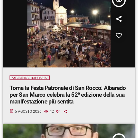
insert_link
AMBIENTE E TERRITORIO
Torna la Festa Patronale di San Rocco: Albaredo
per San Marco celebra la 52ª edizione della sua
manifestazione più sentita
today
5 AGOSTO 2026
42