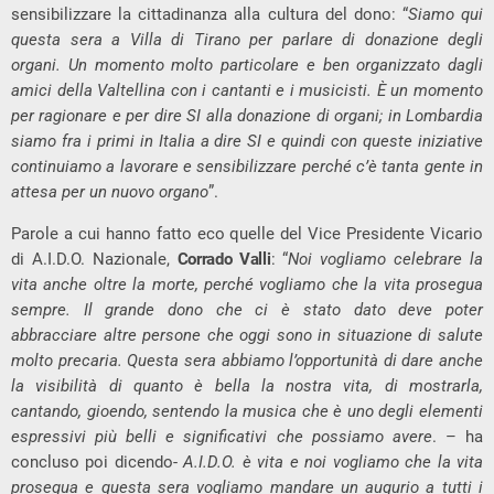
sensibilizzare la cittadinanza alla cultura del dono: “
Siamo qui
questa sera a Villa di Tirano per parlare di donazione degli
organi. Un momento molto particolare e ben organizzato dagli
amici della Valtellina con i cantanti e i musicisti. È un momento
per ragionare e per dire SI alla donazione di organi; in Lombardia
siamo fra i primi in Italia a dire SI e quindi con queste iniziative
continuiamo a lavorare e sensibilizzare perché c’è tanta gente in
attesa per un nuovo organo
”.
Parole a cui hanno fatto eco quelle del Vice Presidente Vicario
di A.I.D.O. Nazionale,
Corrado Valli
: “
Noi vogliamo celebrare la
vita anche oltre la morte, perché vogliamo che la vita prosegua
sempre. Il grande dono che ci è stato dato deve poter
abbracciare altre persone che oggi sono in situazione di salute
molto precaria. Questa sera abbiamo l’opportunità di dare anche
la visibilità di quanto è bella la nostra vita, di mostrarla,
cantando, gioendo, sentendo la musica che è uno degli elementi
espressivi più belli e significativi che possiamo avere
. – ha
concluso poi dicendo-
A.I.D.O. è vita e noi vogliamo che la vita
prosegua e questa sera vogliamo mandare un augurio a tutti i