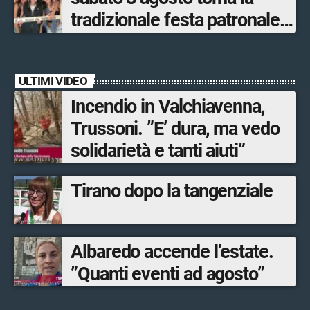
tradizionale festa patronale
di San Lorenzo tra sapori
tipici, torneo di pallavolo e
ULTIMI VIDEO
musica dal vivo
Incendio in Valchiavenna,
Trussoni. ”E’ dura, ma vedo
solidarietà e tanti aiuti”
Tirano dopo la tangenziale
Albaredo accende l’estate.
”Quanti eventi ad agosto”