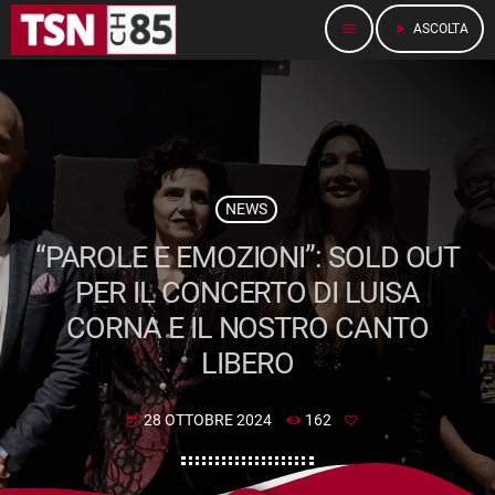
menu
play_arrow
ASCOLTA
NEWS
“PAROLE E EMOZIONI”: SOLD OUT
PER IL CONCERTO DI LUISA
CORNA E IL NOSTRO CANTO
LIBERO
28 OTTOBRE 2024
162
today