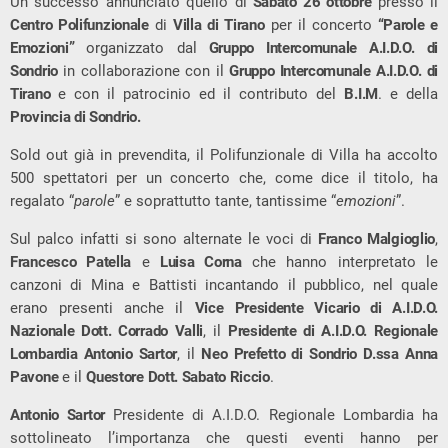
Un successo annunciato quello di
Sabato 26 ottobre
presso il
Centro Polifunzionale
di
Villa di Tirano
per il concerto
“Parole e
Emozioni”
organizzato dal
Gruppo Intercomunale A.I.D.O.
di
Sondrio
in collaborazione con il
Gruppo Intercomunale A.I.D.O. di
Tirano
e con il patrocinio ed il contributo del
B.I.M
. e della
Provincia di Sondrio.
Sold out già in prevendita, il Polifunzionale di Villa ha accolto
500 spettatori per un concerto che, come dice il titolo, ha
regalato “
parole
” e soprattutto tante, tantissime “
emozioni
”.
Sul palco infatti si sono alternate le voci di
Franco Malgioglio
,
Francesco Patella
e
Luisa Corna
che hanno interpretato le
canzoni di Mina e Battisti incantando il pubblico, nel quale
erano presenti anche il
Vice
Presidente Vicario di A.I.D.O.
Nazionale Dott. Corrado Valli
, il
Presidente di A.I.D.O. Regionale
Lombardia Antonio Sartor
, il
Neo Prefetto di Sondrio D.ssa Anna
Pavone
e il
Questore Dott. Sabato Riccio
.
Antonio Sartor
Presidente di A.I.D.O. Regionale Lombardia ha
sottolineato l’importanza che questi eventi hanno per