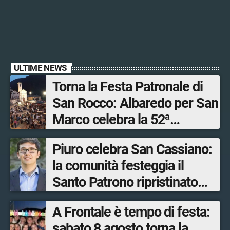
ULTIME NEWS
Torna la Festa Patronale di
San Rocco: Albaredo per San
Marco celebra la 52ª
edizione della sua
Piuro celebra San Cassiano:
manifestazione più sentita
la comunità festeggia il
Santo Patrono ripristinato
dopo quattro secoli
A Frontale è tempo di festa:
sabato 8 agosto torna la