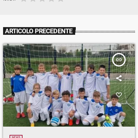
ARTICOLO PRECEDENTE
insert_link
NEWS