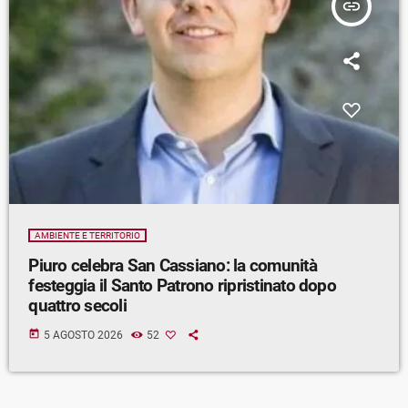
insert_link
AMBIENTE E TERRITORIO
Piuro celebra San Cassiano: la comunità
festeggia il Santo Patrono ripristinato dopo
quattro secoli
today
5 AGOSTO 2026
52