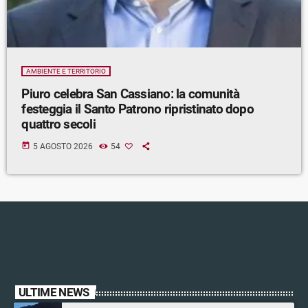
AMBIENTE E TERRITORIO
Piuro celebra San Cassiano: la comunità
festeggia il Santo Patrono ripristinato dopo
quattro secoli
today
5 AGOSTO 2026
54
ULTIME NEWS