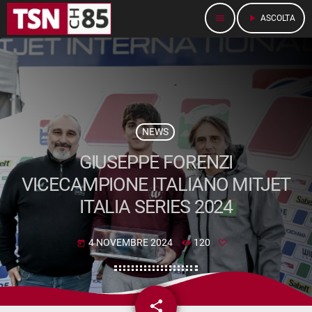
menu
play_arrow
ASCOLTA
NEWS
GIUSEPPE FORENZI
VICECAMPIONE ITALIANO MITJET
ITALIA SERIES 2024
4 NOVEMBRE 2024
120
today
share
email