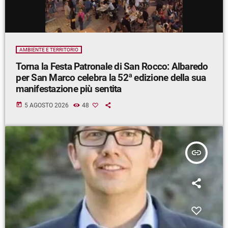
AMBIENTE E TERRITORIO
Torna la Festa Patronale di San Rocco: Albaredo
per San Marco celebra la 52ª edizione della sua
manifestazione più sentita
today
5 AGOSTO 2026
48
insert_link