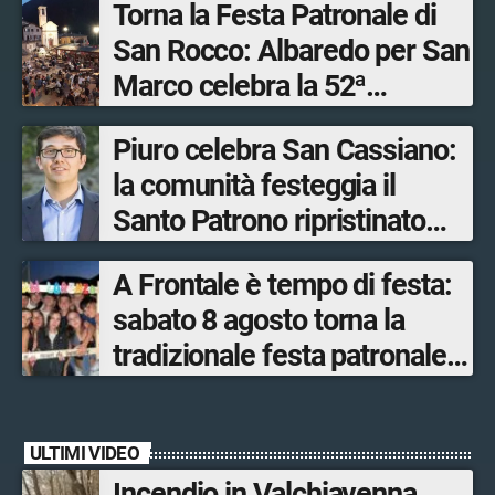
Torna la Festa Patronale di
San Rocco: Albaredo per San
Marco celebra la 52ª
edizione della sua
Piuro celebra San Cassiano:
manifestazione più sentita
la comunità festeggia il
Santo Patrono ripristinato
dopo quattro secoli
A Frontale è tempo di festa:
sabato 8 agosto torna la
tradizionale festa patronale
di San Lorenzo tra sapori
tipici, torneo di pallavolo e
ULTIMI VIDEO
musica dal vivo
Incendio in Valchiavenna,