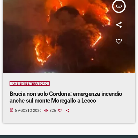
insert_link
AMBIENTE E TERRITORIO
Brucia non solo Gordona: emergenza incendio
anche sul monte Moregallo a Lecco
today
6 AGOSTO 2026
326