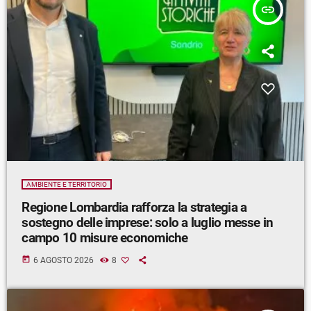
insert_link
AMBIENTE E TERRITORIO
Regione Lombardia rafforza la strategia a
sostegno delle imprese: solo a luglio messe in
campo 10 misure economiche
today
6 AGOSTO 2026
8