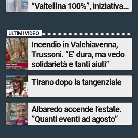
“Valtellina 100%”, iniziativa
ideata e organizzata
dall’Associazione
ULTIMI VIDEO
mandamentale di
Incendio in Valchiavenna,
Confcommercio Sondrio in
Trussoni. ”E’ dura, ma vedo
collaborazione con Sondrio
solidarietà e tanti aiuti”
Shopping.
Tirano dopo la tangenziale
Albaredo accende l’estate.
”Quanti eventi ad agosto”