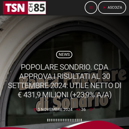
menu
play_arrow
ASCOLTA
NEWS
POPOLARE SONDRIO. CDA
APPROVA I RISULTATI AL 30
SETTEMBRE 2024: UTILE NETTO DI
€ 431,9 MILIONI (+23,9% A/A)
5 NOVEMBRE 2024
36
today