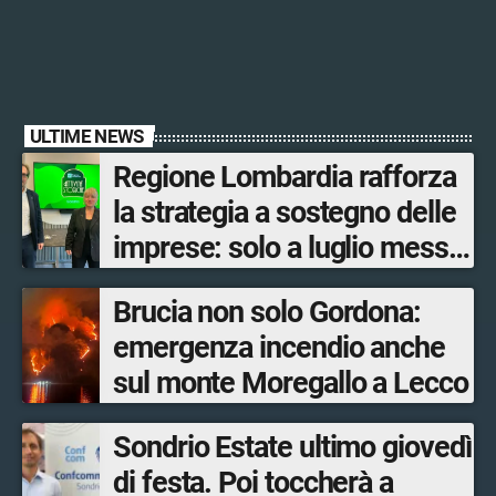
ULTIME NEWS
Regione Lombardia rafforza
la strategia a sostegno delle
imprese: solo a luglio messe
in campo 10 misure
Brucia non solo Gordona:
economiche
emergenza incendio anche
sul monte Moregallo a Lecco
Sondrio Estate ultimo giovedì
di festa. Poi toccherà a