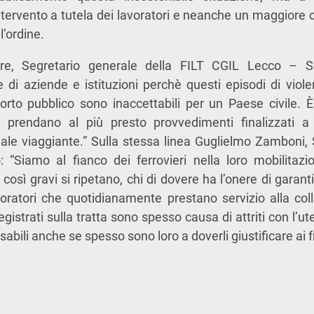
tervento a tutela dei lavoratori e neanche un maggiore co
l’ordine.
e, Segretario generale della FILT CGIL Lecco – S
 di aziende e istituzioni perchè questi episodi di viole
porto pubblico sono inaccettabili per un Paese civile. 
 prendano al più presto provvedimenti finalizzati a
ale viaggiante.” Sulla stessa linea Guglielmo Zamboni,
: “Siamo al fianco dei ferrovieri nella loro mobilita
 così gravi si ripetano, chi di dovere ha l’onere di garanti
avoratori che quotidianamente prestano servizio alla colle
registrati sulla tratta sono spesso causa di attriti con l’ut
bili anche se spesso sono loro a doverli giustificare ai fr