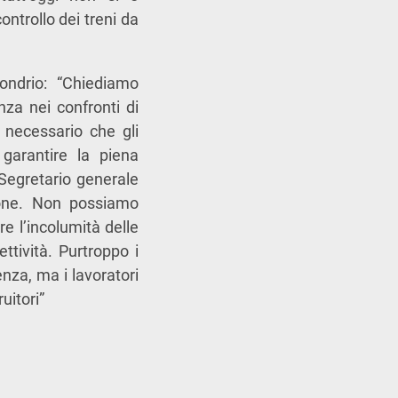
ntrollo dei treni da
ondrio: “Chiediamo
nza nei confronti di
È necessario che gli
 garantire la piena
 Segretario generale
zione. Non possiamo
re l’incolumità delle
ttività. Purtroppo i
enza, ma i lavoratori
uitori”