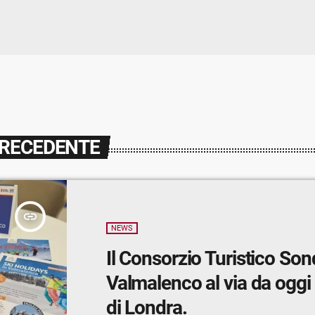
PRECEDENTE
insert_link
NEWS
Il Consorzio Turistico Son
Valmalenco al via da ogg
di Londra.