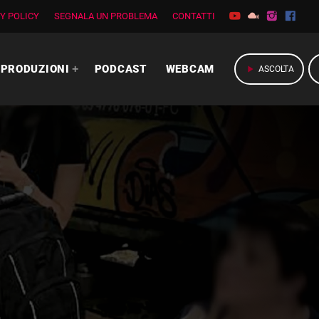
Y POLICY
SEGNALA UN PROBLEMA
CONTATTI
PRODUZIONI
PODCAST
WEBCAM
play_arrow
ASCOLTA