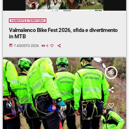
AMBIENTE E TERRITORIO
Valmalenco Bike Fest 2026, sfida e divertimento
in MTB
today
7 AGOSTO 2026
6
insert_link