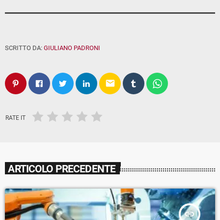
SCRITTO DA:
GIULIANO PADRONI
email
RATE IT
ARTICOLO PRECEDENTE
insert_link