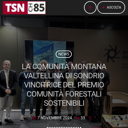
menu
play_arrow
ASCOLTA
NEWS
LA COMUNITÀ MONTANA
VALTELLINA DI SONDRIO
VINCITRICE DEL PREMIO
COMUNITÀ FORESTALI
SOSTENIBILI
7 NOVEMBRE 2024
53
today