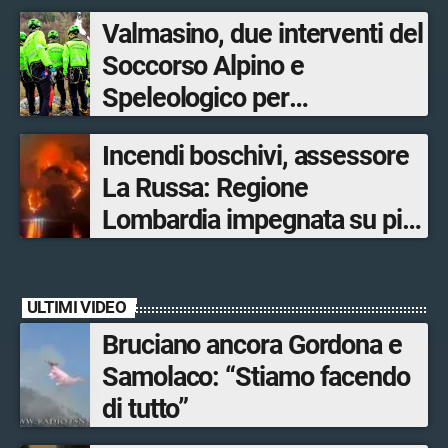
Valmasino, due interventi del
Soccorso Alpino e
Speleologico per
escursionisti in difficoltà
Incendi boschivi, assessore
La Russa: Regione
Lombardia impegnata su più
fronti, 48 volontari coinvolti
tra le province di Lecco,
ULTIMI VIDEO
Sondrio, Milano e Como
Bruciano ancora Gordona e
Samolaco: “Stiamo facendo
di tutto”