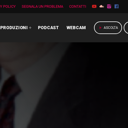
Y POLICY
SEGNALA UN PROBLEMA
CONTATTI
PRODUZIONI
PODCAST
WEBCAM
play_arrow
ASCOLTA