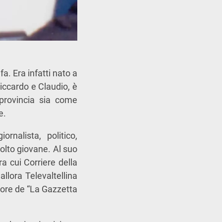
a. Era infatti nato a
iccardo e Claudio, è
a provincia sia come
e.
nalista, politico,
lto giovane. Al suo
fra cui Corriere della
allora Televaltellina
tore de “La Gazzetta