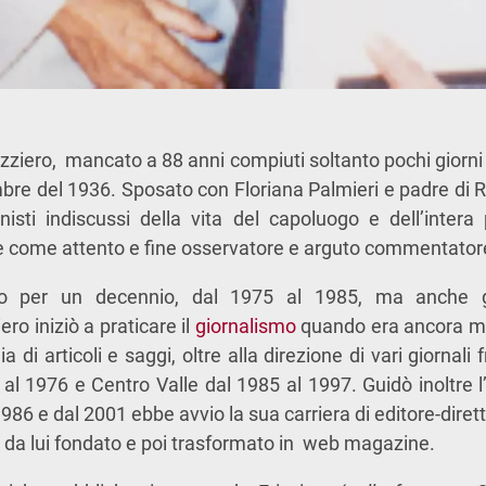
zziero, mancato a 88 anni compiuti soltanto pochi giorni f
bre del 1936. Sposato con Floriana Palmieri e padre di R
nisti indiscussi della vita del capoluogo e dell’inter
e come attento e fine osservatore e arguto commentator
o per un decennio, dal 1975 al 1985, ma anche gior
ero iniziò a praticare il
giornalismo
quando era ancora mo
a di articoli e saggi, oltre alla direzione di vari giornali 
al 1976 e Centro Valle dal 1985 al 1997. Guidò inoltre l’
986 e dal 2001 ebbe avvio la sua carriera di editore-diret
le da lui fondato e poi trasformato in web magazine.