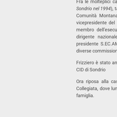
Fra le molteplici c
Sondrio nel 1994
), 
Comunità Montan
vicepresidente del 
membro dell’esecut
dirigente naziona
presidente S.EC.
diverse commissioni 
Frizziero è stato a
CID di Sondrio
Ora riposa alla ca
Collegiata, dove lu
famiglia.