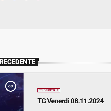
PRECEDENTE
insert_link
TELEGIORNALE
TG Venerdì 08.11.2024