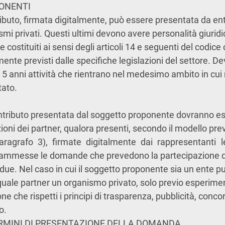
PONENTI
ributo, firmata digitalmente, può essere presentata da ent
smi privati. Questi ultimi devono avere personalità giurid
costituiti ai sensi degli articoli 14 e seguenti del codice 
mente previsti dalle specifiche legislazioni del settore. De
 anni attività che rientrano nel medesimo ambito in cui r
ato.
ntributo presentata dal soggetto proponente dovranno e
zioni dei partner, qualora presenti, secondo il modello prev
paragrafo 3), firmate digitalmente dai rappresentanti l
 ammesse le domande che prevedono la partecipazione d
due. Nel caso in cui il soggetto proponente sia un ente pu
quale partner un organismo privato, solo previo esperime
ne che rispetti i principi di trasparenza, pubblicità, conco
o.
ERMINI DI PRESENTAZIONE DELLA DOMANDA