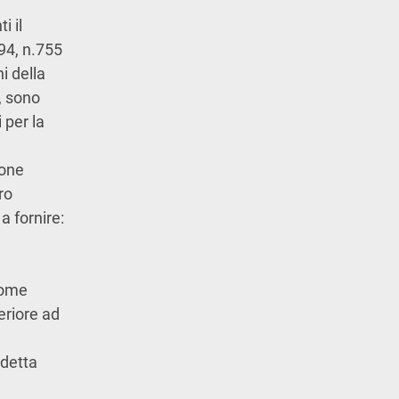
i il
994, n.755
i della
, sono
 per la
ione
ro
a fornire:
 come
periore ad
edetta