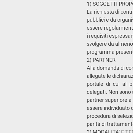
1) SOGGETTI PRO
La richiesta di cont
pubblici e da organi
essere regolarmente 
i requisiti espressa
svolgere da almeno 5
programma present
2) PARTNER
Alla domanda di co
allegate le dichiara
portale di cui al 
delegati. Non sono
partner superiore a 
essere individuato 
procedura di selezio
parità di trattament
3) MODALITA’ E T