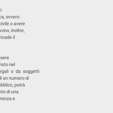
i
ica, ovvero
civile o avere
vono, inoltre,
icade il
ssere
isto nel
egali o da soggetti
i un numero di
bblico, potrà
nto di una
rrenza e