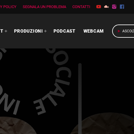
Y POLICY
SEGNALA UN PROBLEMA
CONTATTI
RT
PRODUZIONI
PODCAST
WEBCAM
play_arrow
ASCOL