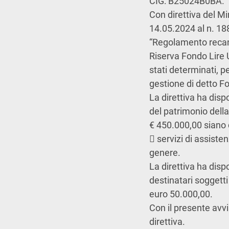
CIG: B25024B0BA.
Con direttiva del Min
14.05.2024 al n. 188
“Regolamento recante
Riserva Fondo Lire U
stati determinati, pe
gestione di detto Fo
La direttiva ha disp
del patrimonio dell
€ 450.000,00 siano de
 servizi di assiste
genere.
La direttiva ha disp
destinatari soggetti 
euro 50.000,00.
Con il presente avvi
direttiva.