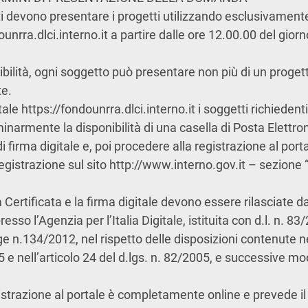
ti devono presentare i progetti utilizzando esclusivamente
ounrra.dlci.interno.it a partire dalle ore 12.00.00 del gior
bilità, ogni soggetto può presentare non più di un progett
te.
ale https://fondounrra.dlci.interno.it i soggetti richiedenti
narmente la disponibilità di una casella di Posta Elettro
di firma digitale e, poi procedere alla registrazione al port
registrazione sul sito http://www.interno.gov.it – sezione 
 Certificata e la firma digitale devono essere rilasciate d
resso l’Agenzia per l’Italia Digitale, istituita con d.l. n. 83
ge n.134/2012, nel rispetto delle disposizioni contenute ne
5 e nell’articolo 24 del d.lgs. n. 82/2005, e successive mo
istrazione al portale è completamente online e prevede il