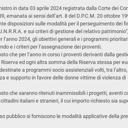
istro in data 03 aprile 2024 registrata dalla Corte dei Cont
9, emanata ai sensi dell’art. 8 del D.P.C.M. 20 ottobre 1
 disposizioni sulle modalità per il perseguimento dei fin
.N.R.R.A. e sui criteri di gestione del relativo patrimonio”
r l’anno 2024, gli obiettivi generali e i programmi prioritari
ndo e i criteri per l’assegnazione dei proventi.
osto che per l’anno in corso i proventi derivanti dalla gest
a Riserva ed ogni altra somma della Riserva stessa per eu
stinate a programmi socio assistenziali volti, tra l’altro, 
nza e supporto in favore delle donne vittime di violenza di
osto che saranno ritenuti inammissibili i progetti, aventi
cittadini italiani e stranieri, il cui importo richiesto sia su
so pubblico si forniscono le modalità applicative della pr