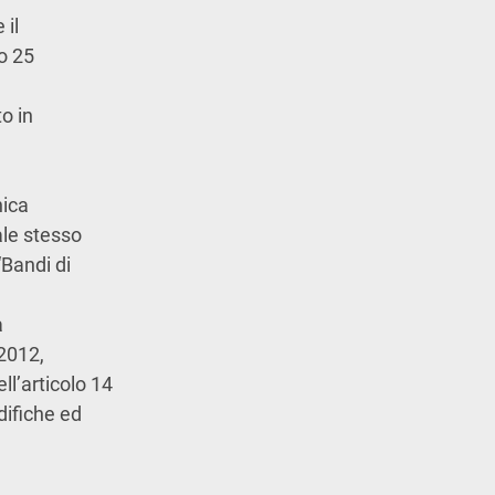
 il
no 25
o in
nica
ale stesso
“Bandi di
a
/2012,
ll’articolo 14
difiche ed