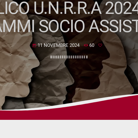
ICO U.N.R.R.A 202
MMI SOCIO ASSIST
11 NOVEMBRE 2024
60
today