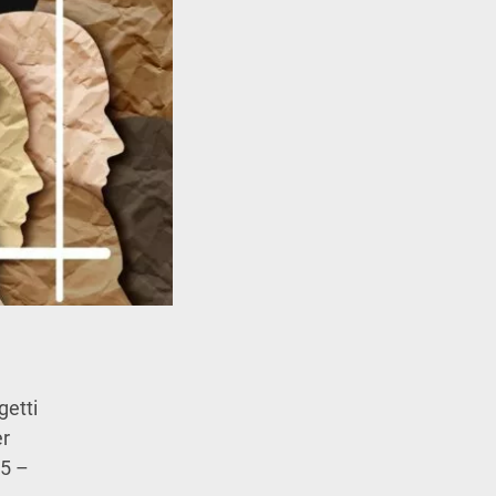
getti
er
05 –