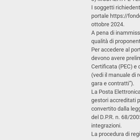
I soggetti richieden
portale https://fond
ottobre 2024.
A pena di inammissi
qualità di proponen
Per accedere al port
devono avere prelimi
Certificata (PEC) e 
(vedi il manuale di 
gara e contratti”).
La Posta Elettronica
gestori accreditati p
convertito dalla leg
del D.P.R. n. 68/200
integrazioni.
La procedura di reg