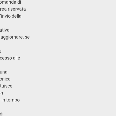
 domanda di
area riservata
’invio della
ativa
 aggiornare, se
e
cesso alle
 una
ronica
ituisce
on
e in tempo
di