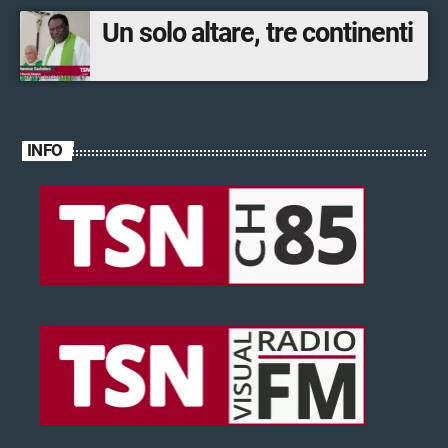
Un solo altare, tre continenti
INFO