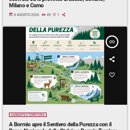
Milano e Como
today
6 AGOSTO 2026
49
1
insert_link
AMBIENTE E TERRITORIO
A Bormio apre il Sentiero della Purezza con il