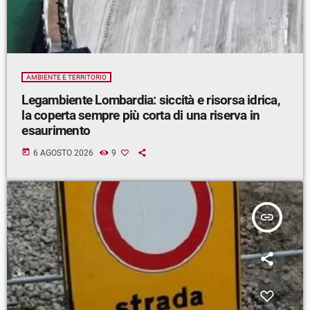
AMBIENTE E TERRITORIO
Legambiente Lombardia: siccità e risorsa idrica,
la coperta sempre più corta di una riserva in
esaurimento
today
6 AGOSTO 2026
9
insert_link