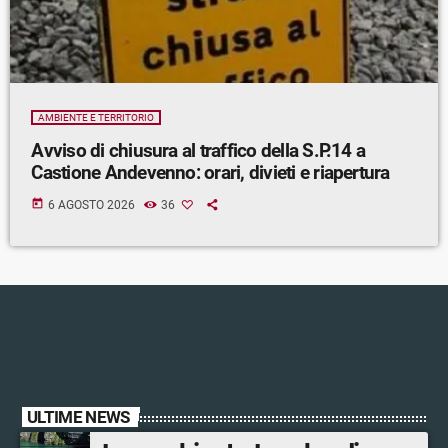
AMBIENTE E TERRITORIO
Avviso di chiusura al traffico della S.P.14 a
Castione Andevenno: orari, divieti e riapertura
today
6 AGOSTO 2026
36
ULTIME NEWS