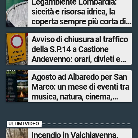
Legambiente Lombardia:
siccità e risorsa idrica, la
coperta sempre più corta di
una riserva in esaurimento
Avviso di chiusura al traffico
della S.P.14 a Castione
Andevenno: orari, divieti e
riapertura
Agosto ad Albaredo per San
Marco: un mese di eventi tra
musica, natura, cinema,
magia e tradizioni
ULTIMI VIDEO
Incendio in Valchiavenna,