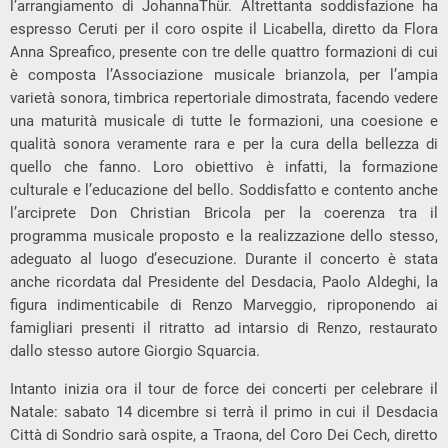
l’arrangiamento di JohannaThür. Altrettanta soddisfazione ha
espresso Ceruti per il coro ospite il Licabella, diretto da Flora
Anna Spreafico, presente con tre delle quattro formazioni di cui
è composta l’Associazione musicale brianzola, per l’ampia
varietà sonora, timbrica repertoriale dimostrata, facendo vedere
una maturità musicale di tutte le formazioni, una coesione e
qualità sonora veramente rara e per la cura della bellezza di
quello che fanno. Loro obiettivo è infatti, la formazione
culturale e l’educazione del bello. Soddisfatto e contento anche
l’arciprete Don Christian Bricola per la coerenza tra il
programma musicale proposto e la realizzazione dello stesso,
adeguato al luogo d’esecuzione. Durante il concerto è stata
anche ricordata dal Presidente del Desdacia, Paolo Aldeghi, la
figura indimenticabile di Renzo Marveggio, riproponendo ai
famigliari presenti il ritratto ad intarsio di Renzo, restaurato
dallo stesso autore Giorgio Squarcia.
Intanto inizia ora il tour de force dei concerti per celebrare il
Natale: sabato 14 dicembre si terrà il primo in cui il Desdacia
Città di Sondrio sarà ospite, a Traona, del Coro Dei Cech, diretto