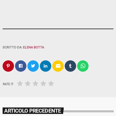
SCRITTO DA:
ELENA BOTTA
email
RATE IT
ARTICOLO PRECEDENTE