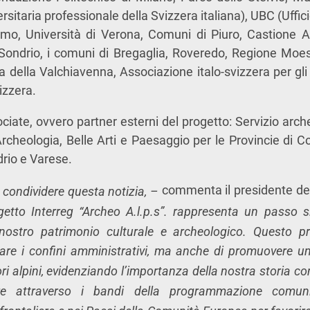
sitaria professionale della Svizzera italiana), UBC (Ufficio
amo, Università di Verona, Comuni di Piuro, Castione A
 Sondrio, i comuni di Bregaglia, Roveredo, Regione Moes
a della Valchiavenna, Associazione italo-svizzera per gli 
izzera.
ciate, ovvero partner esterni del progetto: Servizio arche
rcheologia, Belle Arti e Paesaggio per le Provincie di 
drio e Varese.
commenta il presidente del
 condividere questa notizia, –
getto Interreg “Archeo A.l.p.s”. rappresenta un passo si
 nostro patrimonio culturale e archeologico. Questo p
rare i confini amministrativi, ma anche di promuovere u
tori alpini, evidenziando l’importanza della nostra storia co
e attraverso i bandi della programmazione comuni