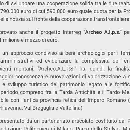
 di sviluppare una cooperazione solida tra le due realtà 
790.000 euro di cui 590.000 euro quale quota per la Pro
bella notizia sul fronte della cooperazione transfrontaliera
approvato anche il progetto Interreg
“
Archeo A.l.p.s.”
per
1 milione e mezzo di euro.
 un approccio condiviso ai beni archeologici per i territ
 amministrativi ed evidenziare la complessità dei fen
enti montani. “Archeo.A.L.P.S.” ha, quindi, la final
ggior conoscenza e nuove azioni di valorizzazione a 
e e sviluppo turistico del patrimonio legato alle fortifi
periodo compreso fra la Tarda Antichità e il Tardo Medi
abile con l’antica provincia retica dell’Impero Romano (
lchiavenna, Val Bregaglia e Valtellina)
 presentato da un partenariato articolato costituito da: P
dazione Politecnico di Milano, Parco dello Stelvio, Mus