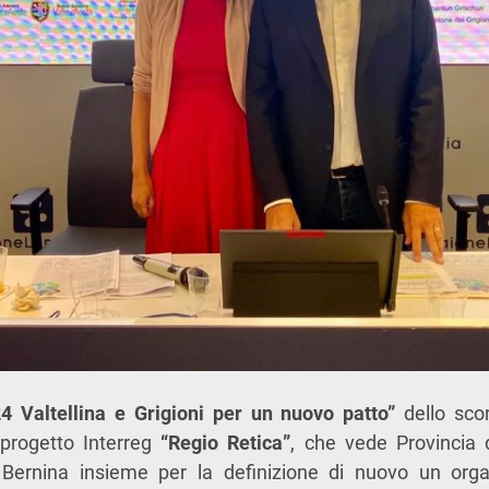
4 Valtellina e Grigioni per un nuovo patto”
dello sco
 progetto Interreg
“Regio Retica”
, che vede
Provincia 
Bernina
insieme per la definizione di nuovo
un organ