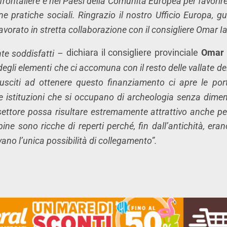
frontaliere e nei Paesi della Comunità Europea per favorire 
e pratiche sociali. Ringrazio il nostro Ufficio Europa, gu
lavorato in stretta collaborazione con il consigliere Omar I
dichiara il consigliere provinciale
Omar 
te soddisfatti –
degli elementi che ci accomuna con il resto delle vallate dei
riusciti ad ottenere questo finanziamento ci apre le po
le istituzioni che si occupano di archeologia senza diment
ettore possa risultare estremamente attrattivo anche per 
pine sono ricche di reperti perché, fin dall’antichità, er
ano l’unica possibilità di collegamento”.