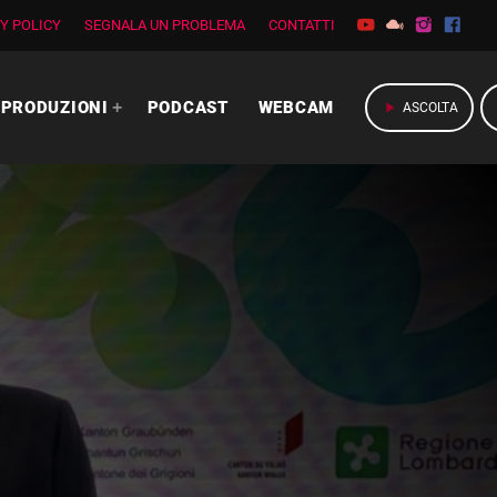
Y POLICY
SEGNALA UN PROBLEMA
CONTATTI
PRODUZIONI
PODCAST
WEBCAM
play_arrow
ASCOLTA