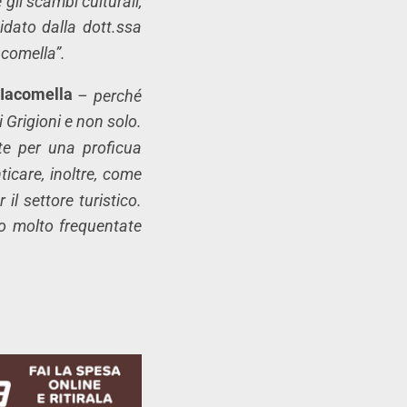
gli scambi culturali,
idato dalla dott.ssa
acomella”.
Iacomella
– perché
 Grigioni e non solo.
rte per una proficua
icare, inoltre, come
il settore turistico.
ano molto frequentate