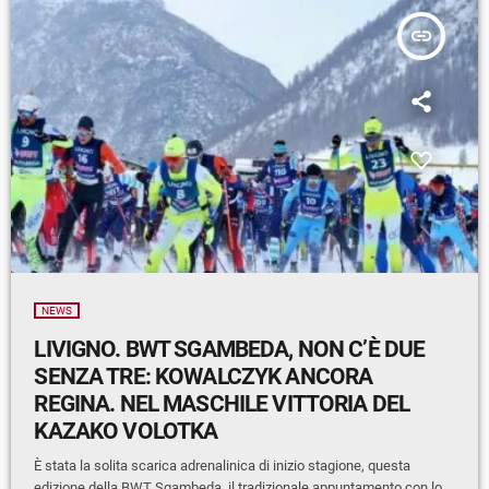
insert_link
NEWS
LIVIGNO. BWT SGAMBEDA, NON C’È DUE
SENZA TRE: KOWALCZYK ANCORA
REGINA. NEL MASCHILE VITTORIA DEL
KAZAKO VOLOTKA
È stata la solita scarica adrenalinica di inizio stagione, questa
edizione della BWT Sgambeda, il tradizionale appuntamento con lo