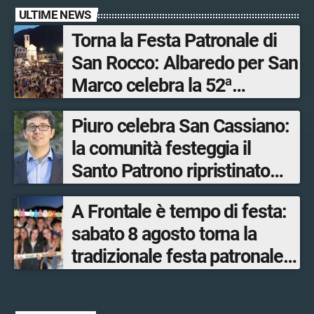
ULTIME NEWS
Torna la Festa Patronale di
San Rocco: Albaredo per San
Marco celebra la 52ª
edizione della sua
Piuro celebra San Cassiano:
manifestazione più sentita
la comunità festeggia il
Santo Patrono ripristinato
dopo quattro secoli
A Frontale è tempo di festa:
sabato 8 agosto torna la
tradizionale festa patronale
di San Lorenzo tra sapori
tipici, torneo di pallavolo e