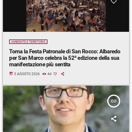
AMBIENTE E TERRITORIO
Torna la Festa Patronale di San Rocco: Albaredo
per San Marco celebra la 52ª edizione della sua
manifestazione più sentita
today
5 AGOSTO 2026
44
insert_link