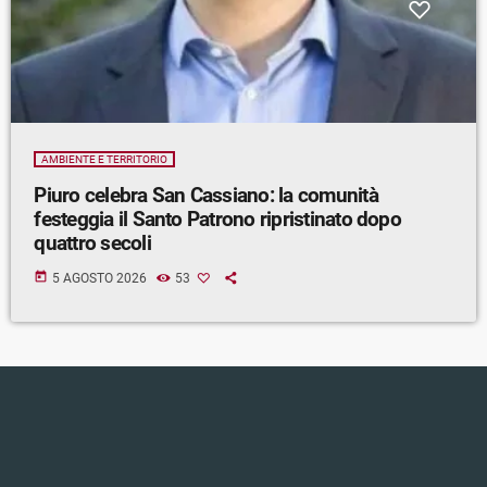
AMBIENTE E TERRITORIO
Piuro celebra San Cassiano: la comunità
festeggia il Santo Patrono ripristinato dopo
quattro secoli
today
5 AGOSTO 2026
53