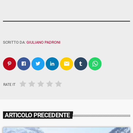
SCRITTO DA:
GIULIANO PADRONI
email
RATE IT
ARTICOLO PRECEDENTE