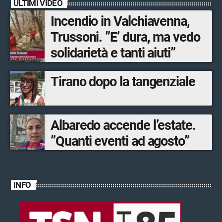
ULTIMI VIDEO
musica dal vivo
Incendio in Valchiavenna,
Trussoni. ”E’ dura, ma vedo
solidarietà e tanti aiuti”
Tirano dopo la tangenziale
Albaredo accende l’estate.
”Quanti eventi ad agosto”
INFO