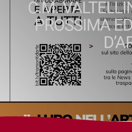
C.M. VALTELL
PROSSIMA ED
D’A