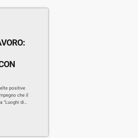
AVORO:
 CON
elte positive
'impegno che il
 "Luoghi di
 Lombardia",
azione Mondiale
ne pratiche
promuovere
i di lavoro