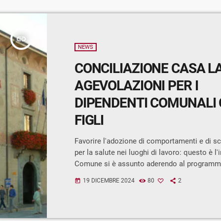
insert_link
NEWS
CONCILIAZIONE CASA L
AGEVOLAZIONI PER I
DIPENDENTI COMUNALI
FIGLI
Favorire l'adozione di comportamenti e di sc
per la salute nei luoghi di lavoro: questo è l
Comune si è assunto aderendo al programma
lavoro che promuovono la salute - Rete WHP
19 DICEMBRE 2024
80
2
today
ispirato al modello promosso dall'Organizz
della Sanità, riconosciuto tra le migliori buo
europee. L'obiettivo prioritario è quello di 
cambiamenti organizzativi per rendere i luogh