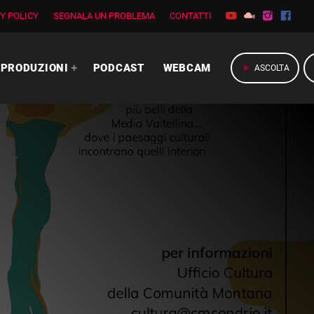
Y POLICY
SEGNALA UN PROBLEMA
CONTATTI
PRODUZIONI
PODCAST
WEBCAM
play_arrow
ASCOLTA