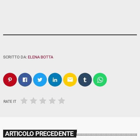
SCRITTO DA:
ELENA BOTTA
email
RATE IT
ARTICOLO PRECEDENTE