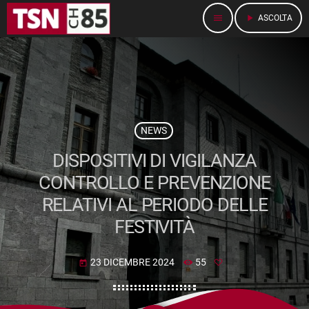
menu
play_arrow
ASCOLTA
NEWS
DISPOSITIVI DI VIGILANZA
CONTROLLO E PREVENZIONE
RELATIVI AL PERIODO DELLE
FESTIVITÀ
23 DICEMBRE 2024
55
today