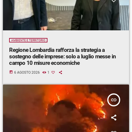
AMBIENTE E TERRITORIO
Regione Lombardia rafforza la strategia a
sostegno delle imprese: solo a luglio messe in
campo 10 misure economiche
today
6 AGOSTO 2026
1
insert_link