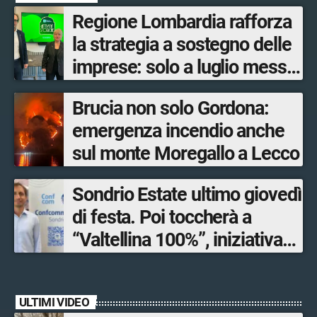
Regione Lombardia rafforza
la strategia a sostegno delle
imprese: solo a luglio messe
in campo 10 misure
Brucia non solo Gordona:
economiche
emergenza incendio anche
sul monte Moregallo a Lecco
Sondrio Estate ultimo giovedì
di festa. Poi toccherà a
“Valtellina 100%”, iniziativa
ideata e organizzata
dall’Associazione
ULTIMI VIDEO
mandamentale di