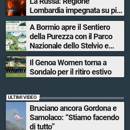
La Russa: Regione
Lombardia impegnata su più
fronti, 48 volontari coinvolti
A Bormio apre il Sentiero
tra le province di Lecco,
della Purezza con il Parco
Sondrio, Milano e Como
Nazionale dello Stelvio e
Bormio Tourism
Il Genoa Women torna a
Sondalo per il ritiro estivo
ULTIMI VIDEO
Bruciano ancora Gordona e
Samolaco: “Stiamo facendo
di tutto”