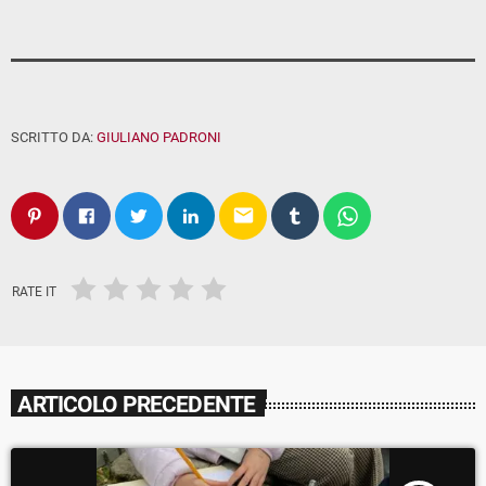
SCRITTO DA:
GIULIANO PADRONI
email
RATE IT
ARTICOLO PRECEDENTE