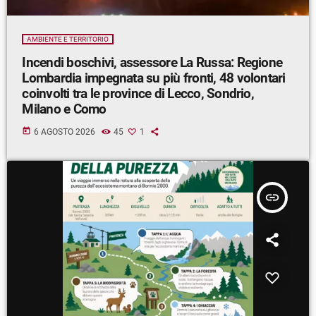
AMBIENTE E TERRITORIO
Incendi boschivi, assessore La Russa: Regione
Lombardia impegnata su più fronti, 48 volontari
coinvolti tra le province di Lecco, Sondrio,
Milano e Como
today
6 AGOSTO 2026
45
1
insert_link