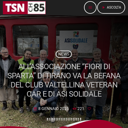
menu
play_arrow
ASCOLTA
NEWS
ALL’ASSOCIAZIONE “FIORI DI
SPARTA” DI TIRANO VA LA BEFANA
DEL CLUB VALTELLINA VETERAN
CAR E DI ASI SOLIDALE
8 GENNAIO 2025
221
today