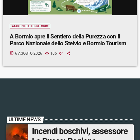
AMBIENTE E TERRITORIO
A Bormio apre il Sentiero della Purezza con il
Parco Nazionale dello Stelvio e Bormio Tourism
today
6 AGOSTO 2026
106
ULTIME NEWS
Incendi boschivi, assessore