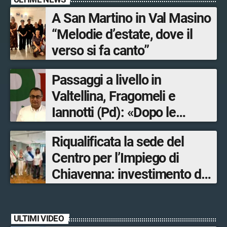
A San Martino in Val Masino
“Melodie d’estate, dove il
verso si fa canto”
Passaggi a livello in
Valtellina, Fragomeli e
Iannotti (Pd): «Dopo le
Olimpiadi solo un terzo delle
Riqualificata la sede del
opere sostitutive sarà
Centro per l’Impiego di
ultimato entro il 2026»
Chiavenna: investimento da
quasi 250mila euro
ULTIMI VIDEO