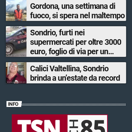
Gordona, una settimana di
fuoco, si spera nel maltempo
Sondrio, furti nei
supermercati per oltre 3000
euro, foglio di via per un
ventinovenne
Calici Valtellina, Sondrio
brinda a un’estate da record
INFO