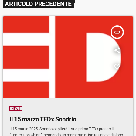
ARTICOLO PRECEDENTE
insert_link
NEWS
Il 15 marzo TEDx Sondrio
Il 15 marzo 2025, Sondrio ospiterà il suo primo TEDx presso il
“Teatro Don Chiari”, segnando un momento di ispirazione e dialogo