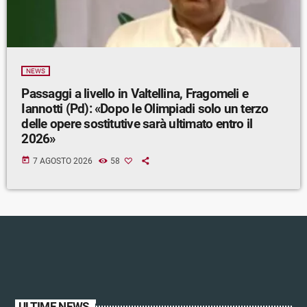
NEWS
Passaggi a livello in Valtellina, Fragomeli e
Iannotti (Pd): «Dopo le Olimpiadi solo un terzo
delle opere sostitutive sarà ultimato entro il
2026»
today
7 AGOSTO 2026
58
ULTIME NEWS