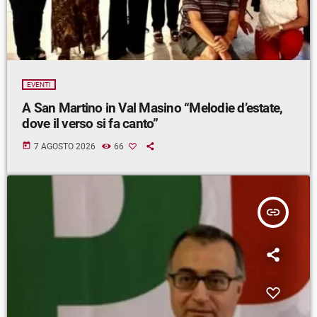
EVENTI
A San Martino in Val Masino “Melodie d’estate,
dove il verso si fa canto”
today
7 AGOSTO 2026
66
insert_link