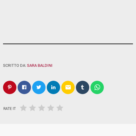
SCRITTO DA:
SARA BALDINI
email
RATE IT