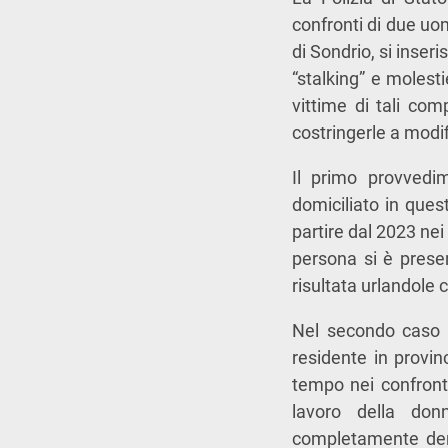
confronti di due uom
di Sondrio, si inser
“stalking” e molesti
vittime di tali co
costringerle a modifi
Il primo provvedi
domiciliato in ques
partire dal 2023 nei
persona si è presen
risultata urlandole 
Nel secondo caso i
residente in provi
tempo nei confront
lavoro della don
completamente denu