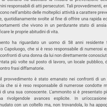
ini responsabili di atti persecutori. Tali provvedimenti,
iscono nell’ambito delle molteplici attività a carattere prev
e, quotidianamente svolte al fine di offrire una rapida ed
mportamenti che vivono in un perdurante stato di ansia
care le proprie abitudini di vita.
mento ha riguardato un uomo di 58 anni residente f
to Capoluogo, che si è reso responsabile di numerosi e
 confronti di una donna da lui non direttamente conosciuta
tata più volte sul posto di lavoro, un locale pubblico, d
contro frasi diffamatorie.
l provvedimento è stato emanato nei confronti di un
ncia che si è reso responsabile di numerose condotte mo
i di una sua conoscente. L’ammonito si è presentato più
na rivolgendole avances esplicite. In un’occasion
dato con un coltello ma, non trovandola, lo ha appogg