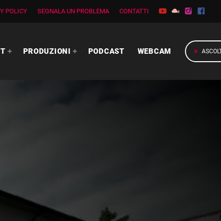
Y POLICY
SEGNALA UN PROBLEMA
CONTATTI
RT
PRODUZIONI
PODCAST
WEBCAM
play_arrow
ASCOL