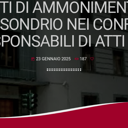
I DI AMMONIMEN
 SONDRIO NEI CONF
PONSABILI DI ATTI
23 GENNAIO 2025
187
today