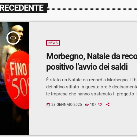
PRECEDENTE
insert_link
NEWS
Morbegno, Natale da reco
positivo l’avvio dei saldi
È stato un Natale da record a Morbegno. Il b
definitivo stilato in queste ore è decisament
le imprese che hanno sostenuto il progetto l
numero mai raggiunto in precedenza. Luci nat
23 GENNAIO 2025
107
today
la prima volta, sono state collocate anche n
della città: via Forestale e parte di via Stelvi
rotatorie di via Forestale/V Alpini, di Via St
e di Via Stelvio/Ambrosetti). […]