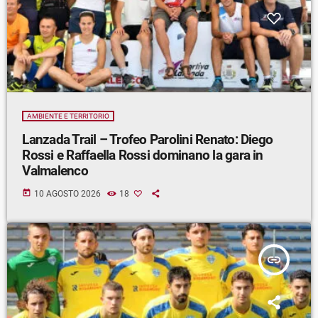
AMBIENTE E TERRITORIO
Lanzada Trail – Trofeo Parolini Renato: Diego
Rossi e Raffaella Rossi dominano la gara in
Valmalenco
today
10 AGOSTO 2026
18
insert_link