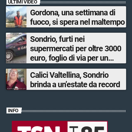
ULTIMI VIDEO
Gordona, una settimana di
fuoco, si spera nel maltempo
Sondrio, furti nei
supermercati per oltre 3000
euro, foglio di via per un
ventinovenne
Calici Valtellina, Sondrio
brinda a un’estate da record
INFO