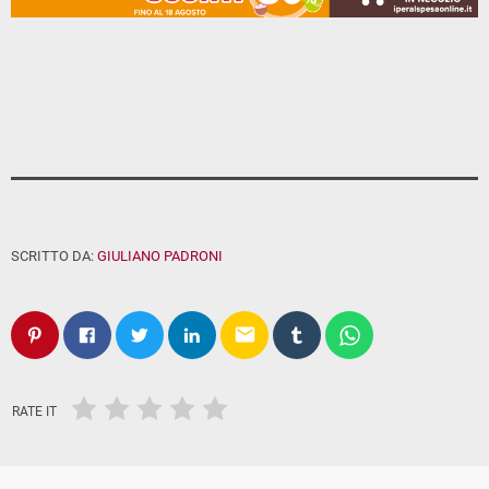
SCRITTO DA:
GIULIANO PADRONI
email
RATE IT