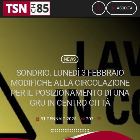
menu
play_arrow
ASCOLTA
NEWS
SONDRIO. LUNEDÌ 3 FEBBRAIO
MODIFICHE ALLA CIRCOLAZIONE
PER IL POSIZIONAMENTO DI UNA
GRU IN CENTRO CITTÀ
31 GENNAIO 2025
207
today