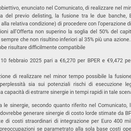
’obiettivo, enunciato nel Comunicato, di realizzare nel mi
 del previo delisting, la fusione tra le due banche, B
 alla relativa condizione) di procedere con l’operazione 
ioni all’Offerta non superino la soglia del 50% del capit
sempre che non risultino inferiori al 35% più una azione
be risultare difficilmente compatibile
 al 10 febbraio 2025 pari a €6,270 per BPER e €9,472 pe
zione di realizzare nel minor tempo possibile la fusio
perplessità sia sui potenziali rischi di esecuzione le
a capacità di estrarre sinergie in tempi rapidi in tale scen
a le sinergie, secondo quanto riferito nel Comunicato, 
ovrebbe generare sinergie di costo lorde stimate da BP
te di costi straordinari di integrazione per Euro 400 mi
preoccupazioni se parametrato alla sola base costi oper