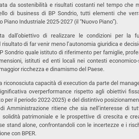
zata da sostenibilità e risultati costanti nel tempo che 
ello di business di BP Sondrio, tutti elementi che ver
o Piano Industriale 2025-2027 (il “Nuovo Piano”).
ata dall’obiettivo di realizzare le condizioni per la 
il risultato di far venir meno l’autonomia giuridica e decis
 BP Sondrio quale istituto di riferimento per famiglie, profe
mensioni, istituti ed enti locali nei contesti economico-s
di maggior ricchezza e dinamismo del Paese.
la riconosciuta capacità di execution da parte del mana
ignificativa overperformance rispetto agli obiettivi fissa
to per il periodo 2022-2025) e del distintivo posizionamen
di Amministrazione ritiene che sia nell’interesse di tutt
di solidità patrimoniale e le prospettive di crescita e cr
 stand alone, confrontandoli con le incertezze e i ris
zione con BPER.