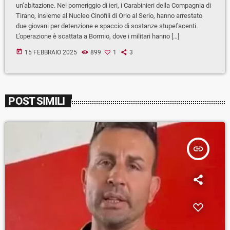
un’abitazione. Nel pomeriggio di ieri, i Carabinieri della Compagnia di
Tirano, insieme al Nucleo Cinofili di Orio al Serio, hanno arrestato
due giovani per detenzione e spaccio di sostanze stupefacenti.
L’operazione è scattata a Bormio, dove i militari hanno […]
today
15 FEBBRAIO 2025
899
1
3
POST SIMILI
insert_link