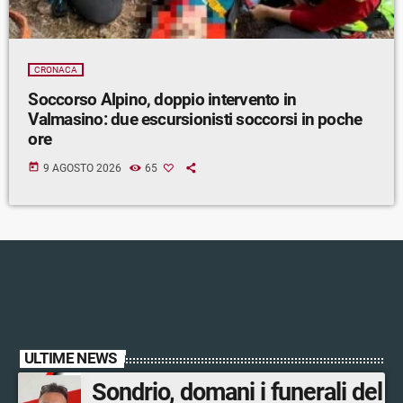
CRONACA
Soccorso Alpino, doppio intervento in
Valmasino: due escursionisti soccorsi in poche
ore
today
9 AGOSTO 2026
65
ULTIME NEWS
Sondrio, domani i funerali del