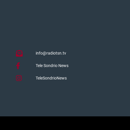
info@radiotsn.tv
Tele Sondrio News
TeleSondrioNews