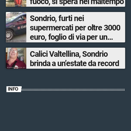
fuoco, si spera nel maltempo
Sondrio, furti nei
supermercati per oltre 3000
euro, foglio di via per un
ventinovenne
Calici Valtellina, Sondrio
brinda a un’estate da record
INFO