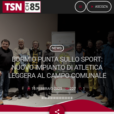
menu
play_arrow
ASCOLTA
NEWS
BORMIO PUNTA SULLO SPORT:
NUOVO IMPIANTO DI ATLETICA
LEGGERA AL CAMPO COMUNALE
15 FEBBRAIO 2025
227
1
today
share
email