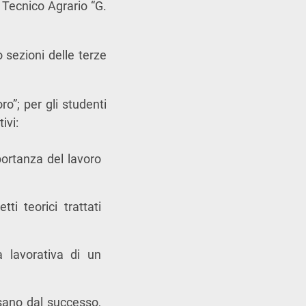
to Tecnico Agrario “G.
 sezioni delle terze
ro”; per gli studenti
ivi:
portanza del lavoro
ti teorici trattati
a lavorativa di un
sano dal successo,