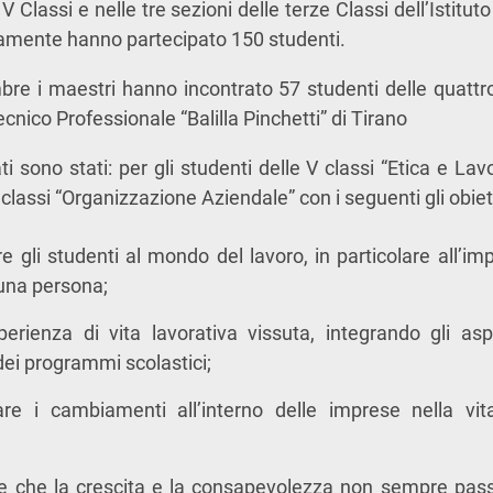
 V Classi e nelle tre sezioni delle terze Classi dell’Istitu
vamente hanno partecipato 150 studenti.
e i maestri hanno incontrato 57 studenti delle quattro
Tecnico Professionale “Balilla Pinchetti” di Tirano
ti sono stati: per gli studenti delle V classi “Etica e Lavo
 classi “Organizzazione Aziendale” con i seguenti gli obiett
re gli studenti al mondo del lavoro, in particolare all’im
i una persona;
perienza di vita lavorativa vissuta, integrando gli aspet
dei programmi scolastici;
re i cambiamenti all’interno delle imprese nella vit
e che la crescita e la consapevolezza non sempre pas