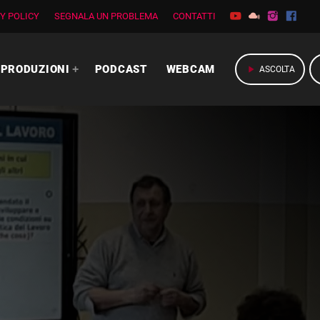
Y POLICY
SEGNALA UN PROBLEMA
CONTATTI
PRODUZIONI
PODCAST
WEBCAM
play_arrow
ASCOLTA