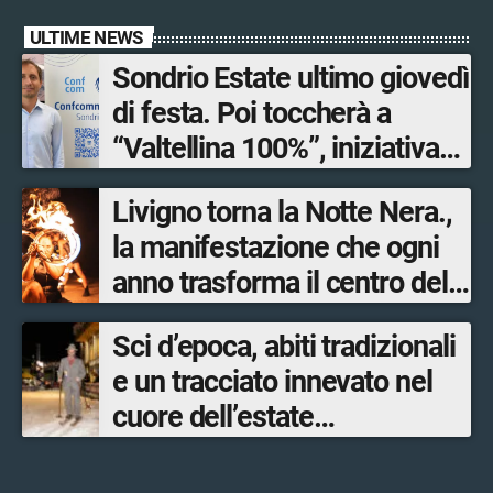
ULTIME NEWS
Sondrio Estate ultimo giovedì
di festa. Poi toccherà a
“Valtellina 100%”, iniziativa
ideata e organizzata
Livigno torna la Notte Nera.,
dall’Associazione
la manifestazione che ogni
mandamentale di
anno trasforma il centro del
Confcommercio Sondrio in
paese in un palcoscenico a
collaborazione con Sondrio
Sci d’epoca, abiti tradizionali
cielo aperto
Shopping.
e un tracciato innevato nel
cuore dell’estate
accompagnano Livigno verso
la nuova stagione invernale