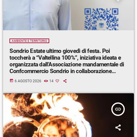
AMBIENTE E TERRITORIO
Sondrio Estate ultimo giovedì di festa. Poi
toccherà a “Valtellina 100%”, iniziativa ideata e
organizzata dall’Associazione mandamentale di
Confcommercio Sondrio in collaborazione
con Sondrio Shopping.
today
6 AGOSTO 2026
14
insert_link