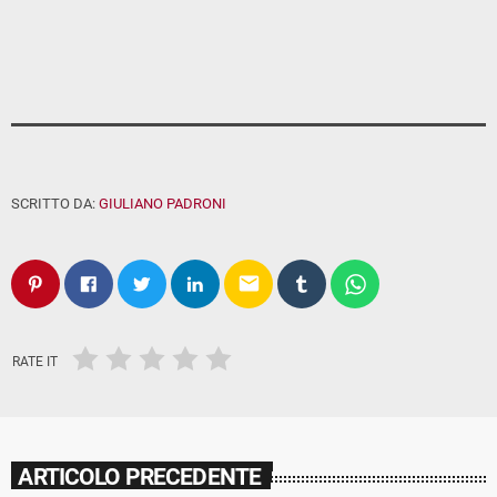
SCRITTO DA:
GIULIANO PADRONI
email
RATE IT
ARTICOLO PRECEDENTE