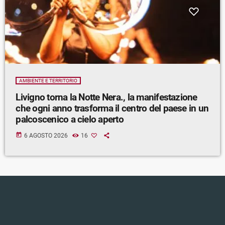
AMBIENTE E TERRITORIO
Livigno torna la Notte Nera., la manifestazione
che ogni anno trasforma il centro del paese in un
palcoscenico a cielo aperto
today
6 AGOSTO 2026
16