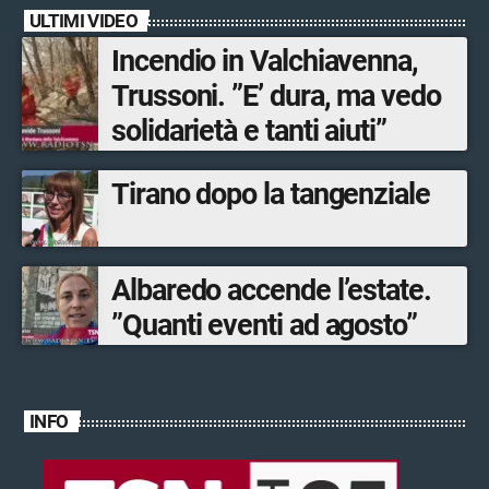
ULTIMI VIDEO
Incendio in Valchiavenna,
Trussoni. ”E’ dura, ma vedo
solidarietà e tanti aiuti”
Tirano dopo la tangenziale
Albaredo accende l’estate.
”Quanti eventi ad agosto”
INFO