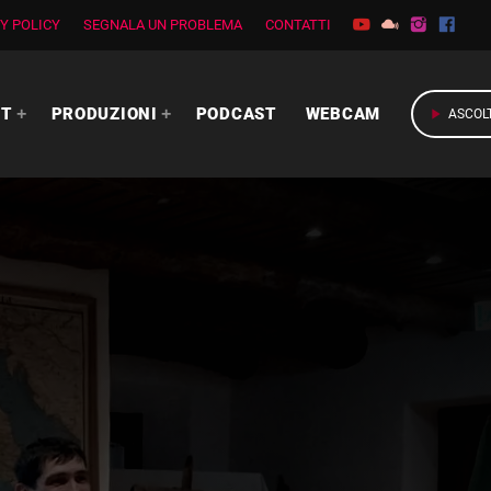
Y POLICY
SEGNALA UN PROBLEMA
CONTATTI
RT
PRODUZIONI
PODCAST
WEBCAM
play_arrow
ASCOL