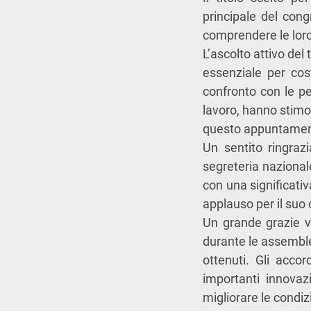
principale del con
comprendere le loro 
L’ascolto attivo del 
essenziale per cost
confronto con le pe
lavoro, hanno stimol
questo appuntamen
Un sentito ringraz
segreteria nazional
con una significativ
applauso per il suo
Un grande grazie va 
durante le assemble
ottenuti. Gli acco
importanti innovaz
migliorare le condizi