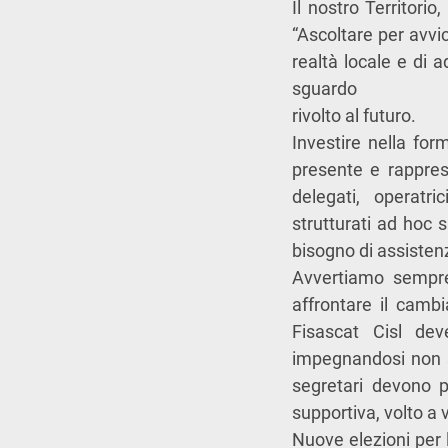
Il nostro Territori
“Ascoltare per avvic
realtà locale e di 
sguardo
rivolto al futuro.
Investire nella fo
presente e rappres
delegati, operatri
strutturati ad hoc 
bisogno di assisten
Avvertiamo sempre 
affrontare il cambi
Fisascat Cisl dev
impegnandosi non so
segretari devono po
supportiva, volto a 
Nuove elezioni per 