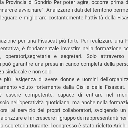
o, la Provincia di Sondrio Per poter agire, occorre prima 
inarci e avvicinare”. Analizzare i dati del territorio perme
adeguare e migliorare costantemente l’attività della Fisa
rmazione per una Fisascat più forte Per realizzare una 
entativa, è fondamentale investire nella formazione co
ci, operatori,segretarie e segretari. Solo attravers
si può garantire una presa in carico completa della pe
za sindacale e non solo.
più l’esigenza di avere donne e uomini dell’organiz
amento voluto fortemente dalla Cisl e dalla Fisascat. I
e essere competente, capace di entrare nel merit
lo nell’operatività quotidiana, ma anche nella formazio
rsi al servizio dei propri collaboratori, svolgendo un
valorizzare e far crescere il gruppo dei rappresentanti nei 
la segreteria Durante il congresso è stato rieletto Arig