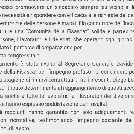
gresso: promuovere un sindacato sempre più vicino ai la
necessità e rispondere con efficacia alle richieste dei deleg
territorio e delle persone è stato il filo conduttore dell’i
ruire una “Comunità della Fisascat” solida e partecipat
rsone, i lavoratori e i delegati che operano ogni giorno n
ato il percorso di preparazione per
to congressuale.
iamento è stato rivolto al Segretario Generale Davide G
e della Fisascat per l’impegno profuso nel concludere p
a stagione di rinnovi contrattuali. Tra i presenti, Diego L
 contributo determinante al raggiungimento di questi acco
anche a tutte le lavoratrici e i lavoratori dei diversi s
e hanno espresso soddisfazione per i risultati
rdi raggiunti hanno garantito non solo adeguamenti re
ioni normative, testimoniando l’impegno costante dell
oni di lavoro.