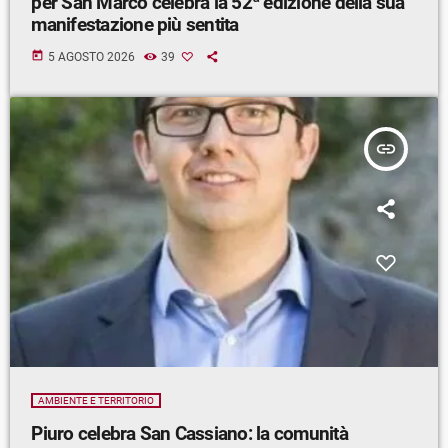
per San Marco celebra la 52ª edizione della sua
manifestazione più sentita
today
5 AGOSTO 2026
39
insert_link
AMBIENTE E TERRITORIO
Piuro celebra San Cassiano: la comunità