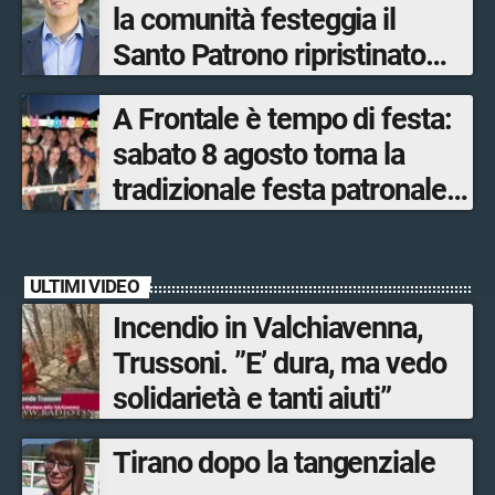
la comunità festeggia il
Santo Patrono ripristinato
dopo quattro secoli
A Frontale è tempo di festa:
sabato 8 agosto torna la
tradizionale festa patronale
di San Lorenzo tra sapori
tipici, torneo di pallavolo e
ULTIMI VIDEO
musica dal vivo
Incendio in Valchiavenna,
Trussoni. ”E’ dura, ma vedo
solidarietà e tanti aiuti”
Tirano dopo la tangenziale