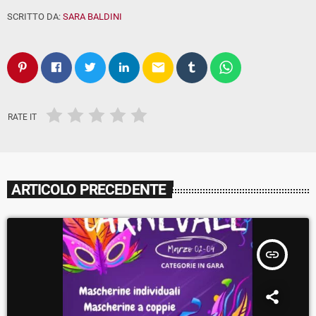
SCRITTO DA:
SARA BALDINI
email
RATE IT
ARTICOLO PRECEDENTE
insert_link