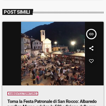
POST SIMILI
insert_link
AMBIENTE E TERRITORIO
Torna la Festa Patronale di San Rocco: Albaredo