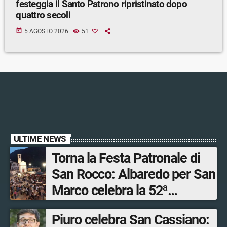
festeggia il Santo Patrono ripristinato dopo
quattro secoli
today
5 AGOSTO 2026
51
ULTIME NEWS
Torna la Festa Patronale di
San Rocco: Albaredo per San
Marco celebra la 52ª
edizione della sua
Piuro celebra San Cassiano:
manifestazione più sentita