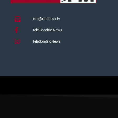
info@radiotsn.tv
Tele Sondrio News
TeleSondrioNews