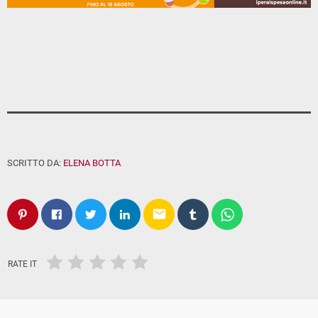
SCRITTO DA:
ELENA BOTTA
email
RATE IT