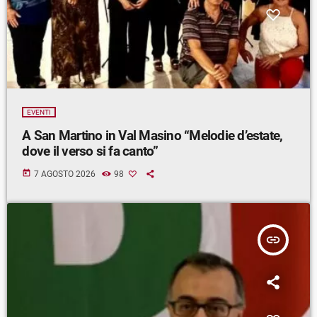
EVENTI
A San Martino in Val Masino “Melodie d’estate,
dove il verso si fa canto”
today
7 AGOSTO 2026
98
insert_link