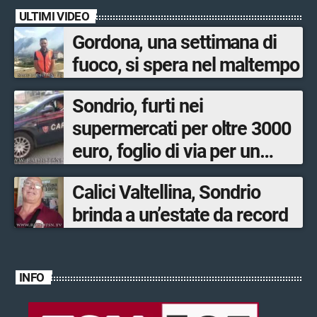
ULTIMI VIDEO
Gordona, una settimana di
fuoco, si spera nel maltempo
Sondrio, furti nei
supermercati per oltre 3000
euro, foglio di via per un
ventinovenne
Calici Valtellina, Sondrio
brinda a un’estate da record
INFO