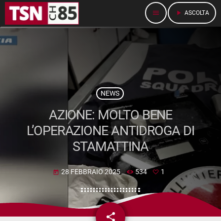
menu
play_arrow
ASCOLTA
NEWS
AZIONE: MOLTO BENE
L’OPERAZIONE ANTIDROGA DI
STAMATTINA
28 FEBBRAIO 2025
534
1
today
share
email