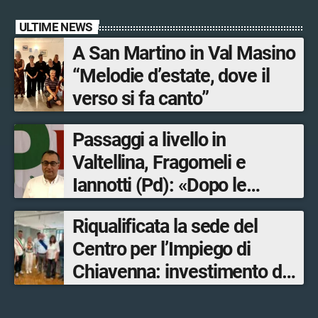
ULTIME NEWS
A San Martino in Val Masino
“Melodie d’estate, dove il
verso si fa canto”
Passaggi a livello in
Valtellina, Fragomeli e
Iannotti (Pd): «Dopo le
Olimpiadi solo un terzo delle
Riqualificata la sede del
opere sostitutive sarà
Centro per l’Impiego di
ultimato entro il 2026»
Chiavenna: investimento da
quasi 250mila euro