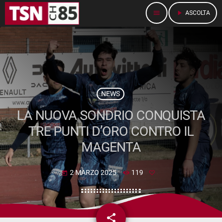
menu
play_arrow
ASCOLTA
NEWS
LA NUOVA SONDRIO CONQUISTA
TRE PUNTI D’ORO CONTRO IL
MAGENTA
2 MARZO 2025
119
today
share
email