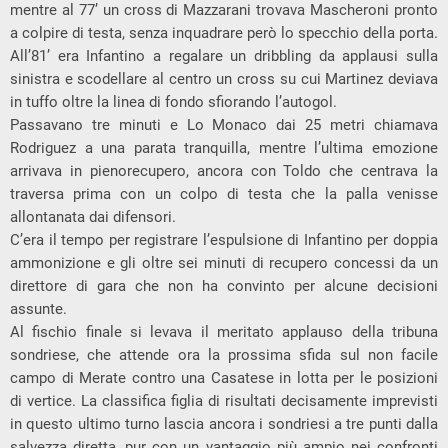
mentre al 77’ un cross di Mazzarani trovava Mascheroni pronto
a colpire di testa, senza inquadrare però lo specchio della porta.
All’81’ era Infantino a regalare un dribbling da applausi sulla
sinistra e scodellare al centro un cross su cui Martinez deviava
in tuffo oltre la linea di fondo sfiorando l’autogol.
Passavano tre minuti e Lo Monaco dai 25 metri chiamava
Rodriguez a una parata tranquilla, mentre l’ultima emozione
arrivava in pienorecupero, ancora con Toldo che centrava la
traversa prima con un colpo di testa che la palla venisse
allontanata dai difensori.
C’era il tempo per registrare l’espulsione di Infantino per doppia
ammonizione e gli oltre sei minuti di recupero concessi da un
direttore di gara che non ha convinto per alcune decisioni
assunte.
Al fischio finale si levava il meritato applauso della tribuna
sondriese, che attende ora la prossima sfida sul non facile
campo di Merate contro una Casatese in lotta per le posizioni
di vertice. La classifica figlia di risultati decisamente imprevisti
in questo ultimo turno lascia ancora i sondriesi a tre punti dalla
salvezza diretta, pur con un vantaggio più ampio nei confronti