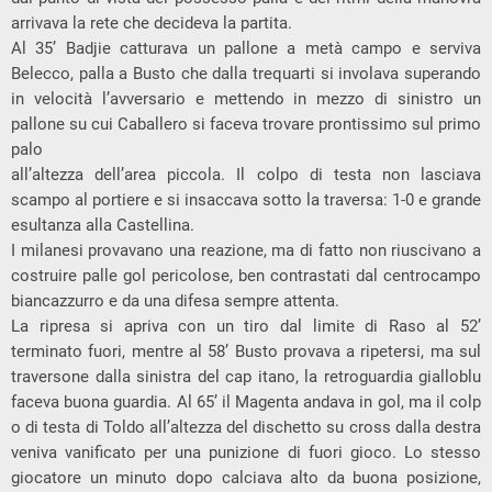
arrivava la rete che decideva la partita.
Al 35’ Badjie catturava un pallone a metà campo e serviva
Belecco, palla a Busto che dalla trequarti si involava superando
in velocità l’avversario e mettendo in mezzo di sinistro un
pallone su cui Caballero si faceva trovare prontissimo sul primo
palo
all’altezza dell’area piccola. Il colpo di testa non lasciava
scampo al portiere e si insaccava sotto la traversa: 1-0 e grande
esultanza alla Castellina.
I milanesi provavano una reazione, ma di fatto non riuscivano a
costruire palle gol pericolose, ben contrastati dal centrocampo
biancazzurro e da una difesa sempre attenta.
La ripresa si apriva con un tiro dal limite di Raso al 52’
terminato fuori, mentre al 58’ Busto provava a ripetersi, ma sul
traversone dalla sinistra del cap itano, la retroguardia gialloblu
faceva buona guardia. Al 65’ il Magenta andava in gol, ma il colp
o di testa di Toldo all’altezza del dischetto su cross dalla destra
veniva vanificato per una punizione di fuori gioco. Lo stesso
giocatore un minuto dopo calciava alto da buona posizione,