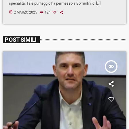
specialità. Tale punteggio ha permesso a Bormolini di […]
today
2 MARZO 2025
124
POST SIMILI
insert_link