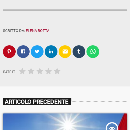
SCRITTO DA:
ELENA BOTTA
email
RATE IT
ARTICOLO PRECEDENTE
insert_link