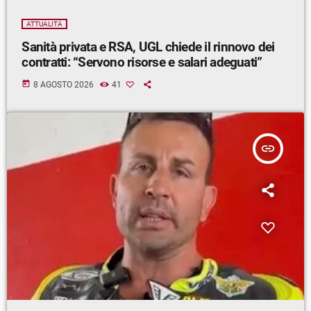
ATTUALITÀ
Sanità privata e RSA, UGL chiede il rinnovo dei
contratti: “Servono risorse e salari adeguati”
today
8 AGOSTO 2026
41
insert_link