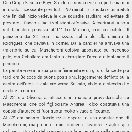
Con Grupp Sasèla e Boys Sondrio a sostenere i propri beniamini
in modo incessante p er tutti i 90 minuti, si snodava un match
che fin dall’inizio vedeva le due squadre studiarsi ed evitare di
prestare il fianco a facili soluzioni offensive. A meritarsi la nota
sul taccuino pensava all’11’ Lo Monaco, con un calcio di
punizione dai 22 metri indirizzato sul p alo alla sinistra di
Rodriguez, che deviava in corner. Dalla bandierina arrivava una
traiettoria su cui Mascheroni colpiva appostato sul secondo
palo, ma Caballero era lesto a sbrogliare l’area e allontanare il
pericolo.
La partita viveva la sua prima fiammata e un giro di lancette più
tardi era Belecco da buona posizione, leggermente defilato sulla
destra dell’area, a calciare verso Salvato, abile a distendersi e
deviare in corner.
Al 22’ era Oliveira a chiudere in maniera provvidenziale su
Mascheroni, che col figliod’arte Andrea Toldo costituiva una
coppia d’attacco di fuoriquota molto vivace e ficcante.
Al 33’ era ancora Rodriguez a opporsi a una conclusione di
Mascheroni, ma proprio in un momento favorevole agli ospiti
dal punto di vista del possesso palla e dei ritmi della manovra