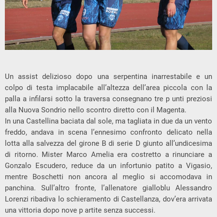
Un assist delizioso dopo una serpentina inarrestabile e un
colpo di testa implacabile all’altezza dell’area piccola con la
palla a infilarsi sotto la traversa consegnano tre p unti preziosi
alla Nuova Sondrio nello scontro diretto con il Magenta.
In una Castellina baciata dal sole, ma tagliata in due da un vento
freddo, andava in scena l’ennesimo confronto delicato nella
lotta alla salvezza del girone B di serie D giunto all’undicesima
di ritorno. Mister Marco Amelia era costretto a rinunciare a
Gonzalo Escudero, reduce da un infortunio patito a Vigasio,
mentre Boschetti non ancora al meglio si accomodava in
panchina. Sull’altro fronte, l’allenatore gialloblu Alessandro
Lorenzi ribadiva lo schieramento di Castellanza, dov’era arrivata
una vittoria dopo nove p artite senza successi.