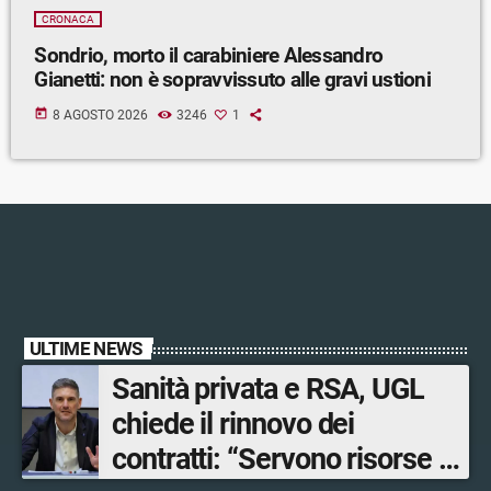
CRONACA
Sondrio, morto il carabiniere Alessandro
Gianetti: non è sopravvissuto alle gravi ustioni
today
8 AGOSTO 2026
3246
1
ULTIME NEWS
Sanità privata e RSA, UGL
chiede il rinnovo dei
contratti: “Servono risorse e