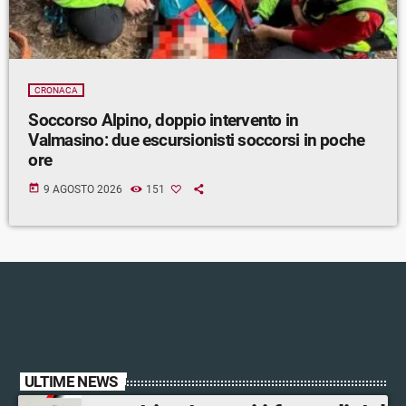
CRONACA
Soccorso Alpino, doppio intervento in
Valmasino: due escursionisti soccorsi in poche
ore
today
9 AGOSTO 2026
151
ULTIME NEWS