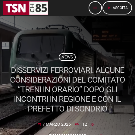
menu
play_arrow
ASCOLTA
NEWS
DISSERVIZI FERROVIARI. ALCUNE
CONSIDERAZIONI DEL COMITATO
“TRENI IN ORARIO” DOPO GLI
INCONTRI IN REGIONE E CON IL
PREFETTO DI SONDRIO
7 MARZO 2025
112
today