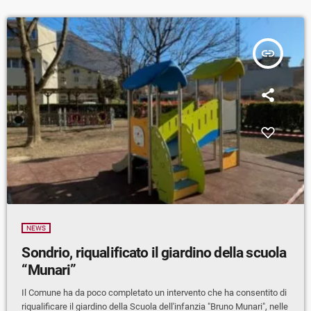
insert_link
NEWS
Sondrio, riqualificato il giardino della scuola
“Munari”
Il Comune ha da poco completato un intervento che ha consentito di
riqualificare il giardino della Scuola dell'infanzia "Bruno Munari", nelle