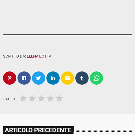
SCRITTO DA:
ELENA BOTTA
email
RATE IT
ARTICOLO PRECEDENTE