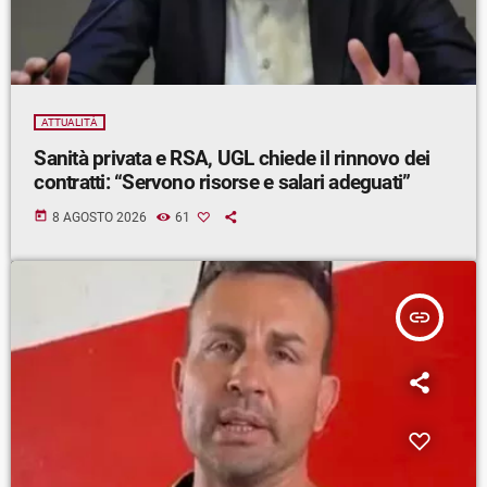
ATTUALITÀ
Sanità privata e RSA, UGL chiede il rinnovo dei
contratti: “Servono risorse e salari adeguati”
today
8 AGOSTO 2026
61
insert_link