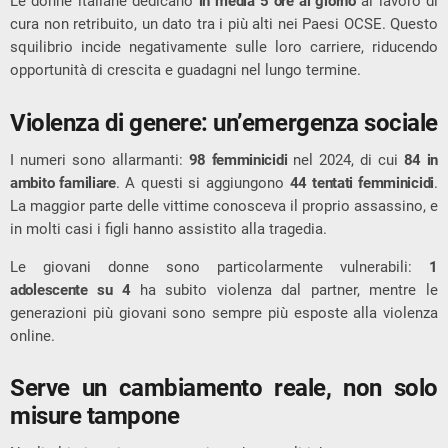
Le donne italiane dedicano
in media 5 ore al giorno
al lavoro di
cura non retribuito, un dato tra i più alti nei Paesi OCSE. Questo
squilibrio incide negativamente sulle loro carriere, riducendo
opportunità di crescita e guadagni nel lungo termine.
Violenza di genere: un’emergenza sociale
I numeri sono allarmanti:
98 femminicidi
nel 2024, di cui
84 in
ambito familiare
. A questi si aggiungono
44 tentati femminicidi
.
La maggior parte delle vittime conosceva il proprio assassino, e
in molti casi i figli hanno assistito alla tragedia.
Le giovani donne sono particolarmente vulnerabili:
1
adolescente su 4
ha subito violenza dal partner, mentre le
generazioni più giovani sono sempre più esposte alla violenza
online.
Serve un cambiamento reale, non solo
misure tampone