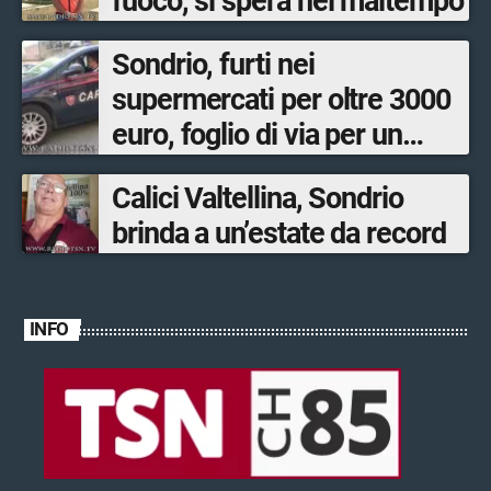
fuoco, si spera nel maltempo
Sondrio, furti nei
supermercati per oltre 3000
euro, foglio di via per un
ventinovenne
Calici Valtellina, Sondrio
brinda a un’estate da record
INFO