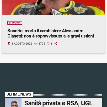
CRONACA
Sondrio, morto il carabiniere Alessandro
Gianetti: non è sopravvissuto alle gravi ustioni
today
8 AGOSTO 2026
3794
1
ULTIME NEWS
Sanità privata e RSA, UGL