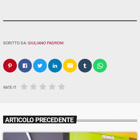
SCRITTO DA:
GIULIANO PADRONI
email
RATE IT
ARTICOLO PRECEDENTE