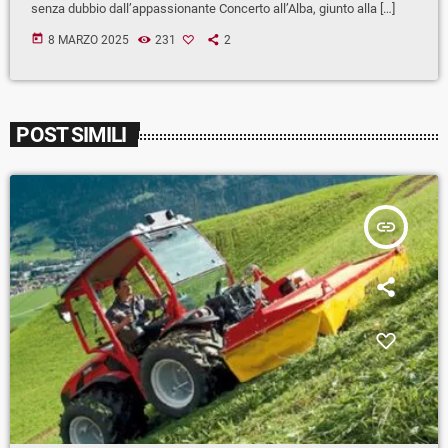
senza dubbio dall’appassionante Concerto all’Alba, giunto alla […]
today
8 MARZO 2025
231
2
POST SIMILI
insert_link