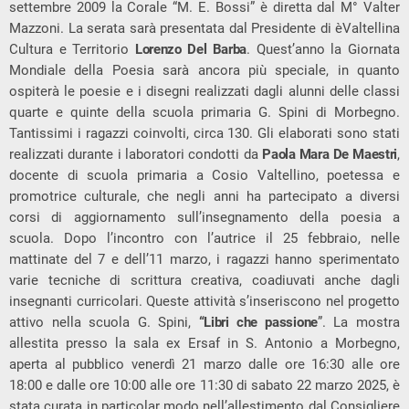
settembre 2009 la Corale “M. E. Bossi” è diretta dal M° Valter
Mazzoni. La serata sarà presentata dal Presidente di èValtellina
Cultura e Territorio
Lorenzo Del Barba
. Quest’anno la Giornata
Mondiale della Poesia sarà ancora più speciale, in quanto
ospiterà le poesie e i disegni realizzati dagli alunni delle classi
quarte e quinte della scuola primaria G. Spini di Morbegno.
Tantissimi i ragazzi coinvolti, circa 130. Gli elaborati sono stati
realizzati durante i laboratori condotti da
Paola Mara De Maestri
,
docente di scuola primaria a Cosio Valtellino, poetessa e
promotrice culturale, che negli anni ha partecipato a diversi
corsi di aggiornamento sull’insegnamento della poesia a
scuola. Dopo l’incontro con l’autrice il 25 febbraio, nelle
mattinate del 7 e dell’11 marzo, i ragazzi hanno sperimentato
varie tecniche di scrittura creativa, coadiuvati anche dagli
insegnanti curricolari. Queste attività s’inseriscono nel progetto
attivo nella scuola G. Spini,
“Libri che passione
”. La mostra
allestita presso la sala ex Ersaf in S. Antonio a Morbegno,
aperta al pubblico venerdì 21 marzo dalle ore 16:30 alle ore
18:00 e dalle ore 10:00 alle ore 11:30 di sabato 22 marzo 2025, è
stata curata in particolar modo nell’allestimento dal Consigliere