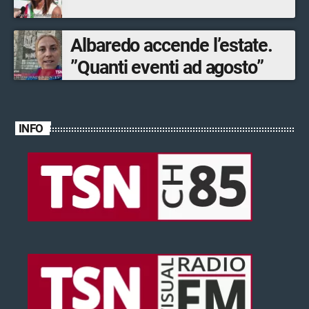
Albaredo accende l’estate.
”Quanti eventi ad agosto”
INFO