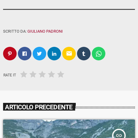
SCRITTO DA:
GIULIANO PADRONI
email
RATE IT
ARTICOLO PRECEDENTE
insert_link