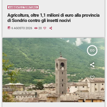
AMBIENTE E TERRITORIO
Agricoltura, oltre 1,1 milioni di euro alla provincia
di Sondrio contro gli insetti nocivi
today
6 AGOSTO 2026
20
insert_link