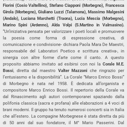
Fiorini (Cosio Valtellino), Stefano Ciapponi (Morbegno), Francesca
Girola (Morbegno), Giuliano Luzzi (Talamona), Massimo Malgesini
(Andalo), Luciana Marchetti (Traona), Lucia Mescia (Morbegno),
Marino Spini (Ardenno), Alda Volpi (S.Martino in Valmasino).
“Un’iniziativa pensata per valorizzare i poeti locali e promuovere
la poesia come forma di espressione creativa, di
comunicazione e condivisione- dichiara Paola Mara De Maestri,
responsabile del Laboratori Poetico e scrittura creativa-, in
sinergia con altre forme d’arte come il canto. A questo
proposito abbiamo invitato ad esibirsi con noi la
Corale M.E.
Bossi
, diretta dal maestro
Valter Mazzoni
che ringrazio per
l’entusiasmo e la disponibilità”. La Corale “Marco Enrico Bossi”
di Morbegno è nata nel 1958. È dedicata all’organista e
compositore Marco Enrico Bossi. Il repertorio della Corale va
dal Rinascimento agli autori contemporanei spaziando dalla
polifonia classica (sacra e profana) alle elaborazioni a 4 voci di
brani moderni. Il gruppo ha tenuto numerosi concerti sia in Italia
che all’estero. La compagine Morbegnese è stata diretta da più
di 50 anni dal suo fondatore, il M° Mario Passerini. Dal