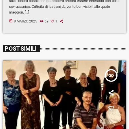
strati deboli basali che potrebbero ancora essere innescati con forte
sovraccarico. Criticità di lastroni da vento ben visibili alle quote
maggiori. […]
today
8 MARZO 2025
69
1
POST SIMILI
insert_link