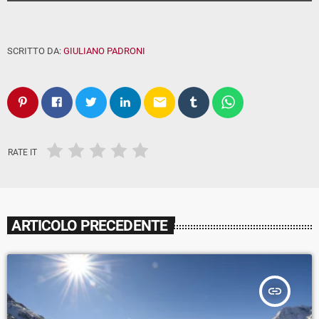
SCRITTO DA:
GIULIANO PADRONI
email
RATE IT
ARTICOLO PRECEDENTE
insert_link