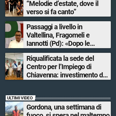
“Melodie d’estate, dove il
verso si fa canto”
Passaggi a livello in
Valtellina, Fragomeli e
Iannotti (Pd): «Dopo le
Olimpiadi solo un terzo delle
Riqualificata la sede del
opere sostitutive sarà
Centro per l’Impiego di
ultimato entro il 2026»
Chiavenna: investimento da
quasi 250mila euro
ULTIMI VIDEO
Gordona, una settimana di
fuoco, si spera nel maltempo