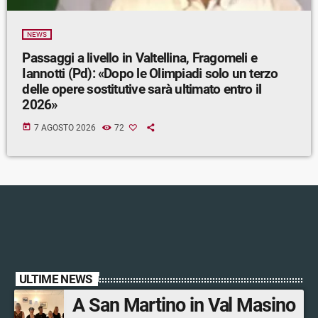
NEWS
Passaggi a livello in Valtellina, Fragomeli e
Iannotti (Pd): «Dopo le Olimpiadi solo un terzo
delle opere sostitutive sarà ultimato entro il
2026»
today
7 AGOSTO 2026
72
ULTIME NEWS
A San Martino in Val Masino