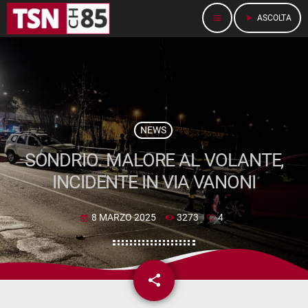
menu
play_arrow
ASCOLTA
NEWS
SONDRIO. MALORE AL VOLANTE,
INCIDENTE IN VIA VANONI
8 MARZO 2025
3273
4
today
share
email
4