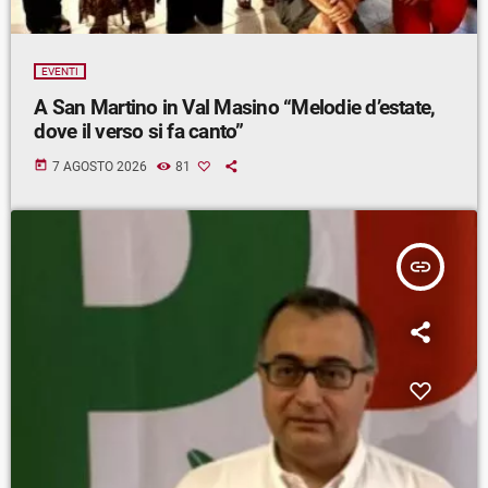
EVENTI
A San Martino in Val Masino “Melodie d’estate,
dove il verso si fa canto”
today
7 AGOSTO 2026
81
insert_link