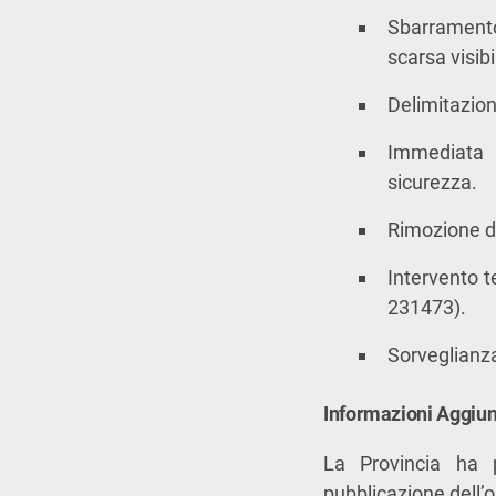
Sbarramento
scarsa visibi
Delimitazion
Immediata r
sicurezza.
Rimozione de
Intervento t
231473).
Sorveglianza
Informazioni Aggiun
La Provincia ha p
pubblicazione dell’o