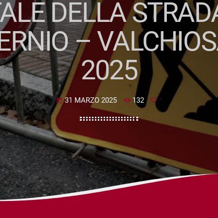
ALE DELLA STRAD
“SERNIO – VALCHIOSA
2025
31 MARZO 2025
132
today