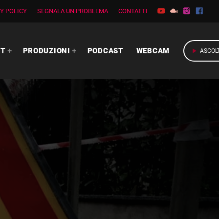
Y POLICY
SEGNALA UN PROBLEMA
CONTATTI
RT
PRODUZIONI
PODCAST
WEBCAM
play_arrow
ASCOL