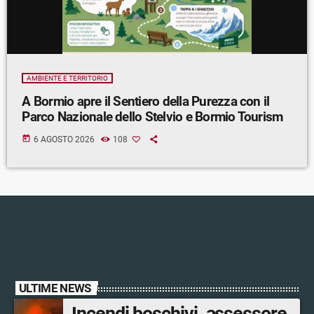
AMBIENTE E TERRITORIO
A Bormio apre il Sentiero della Purezza con il
Parco Nazionale dello Stelvio e Bormio Tourism
today
6 AGOSTO 2026
108
ULTIME NEWS
Incendi boschivi, assessore