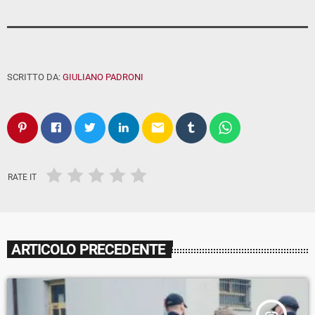
SCRITTO DA:
GIULIANO PADRONI
email
RATE IT
ARTICOLO PRECEDENTE
insert_link