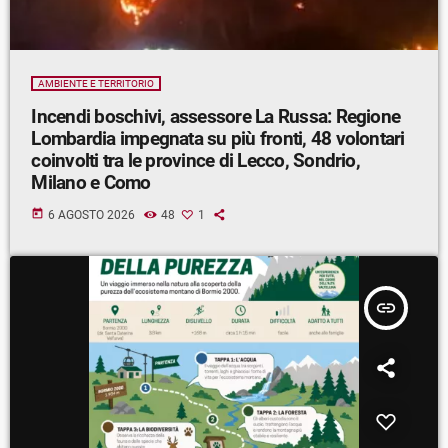
AMBIENTE E TERRITORIO
Incendi boschivi, assessore La Russa: Regione
Lombardia impegnata su più fronti, 48 volontari
coinvolti tra le province di Lecco, Sondrio,
Milano e Como
today
6 AGOSTO 2026
48
1
insert_link