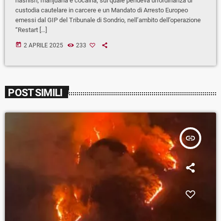
hashish, marijuana e cocaina, sul quale pendeva un’ordinanza di
custodia cautelare in carcere e un Mandato di Arresto Europeo
emessi dal GIP del Tribunale di Sondrio, nell’ambito dell’operazione
“Restart […]
today
2 APRILE 2025
233
POST SIMILI
insert_link