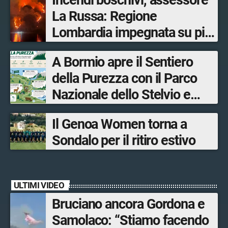
La Russa: Regione
Lombardia impegnata su più
fronti, 48 volontari coinvolti
A Bormio apre il Sentiero
tra le province di Lecco,
della Purezza con il Parco
Sondrio, Milano e Como
Nazionale dello Stelvio e
Bormio Tourism
Il Genoa Women torna a
Sondalo per il ritiro estivo
ULTIMI VIDEO
Bruciano ancora Gordona e
Samolaco: “Stiamo facendo