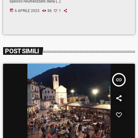
spesso neutralizzate dalla […]
today
6 APRILE 2025
86
1
POST SIMILI
insert_link