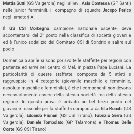
Mattia Sutti
(GS Valgerola) negli allievi,
Asia Contessa
(GP Santi)
nelle junior femminili, il compagno di squadra
Jacopo Perico
negli amatori A.
Il
GS CSI Morbegno
, campione nazionale uscente, deve
accontentarsi del 2° posto nella classifica di società giovanile
ed è l’unico sodalizio del Comitato CSI di Sondrio a salire sul
podio.
Domenica 6 aprile si sono poi svolte le staffette per regioni con
partenze ed arrivi nel centro di Mel, in piazza Papa Luciani. La
particolarità di queste staffette, composte da 5 atleti e
raggruppate in 4 categorie (giovanile maschile e femminile,
assoluta maschile e femminile), è che i componenti non devono
necessariamente essere della stessa società, ma della stessa
regione. In questa prova è arrivato un bel terzo posto nel
giovanile maschile per la staffetta composta da
Elia Ronchi
(GS
Valgerola),
Edoardo Pruneri
(GS CSI Tirano),
Fabrizio Serra
(GS
Valgerola),
Daniele Tombolato
(GP Talamona) e
Thomas Delle
Coste
(GS CSI Tirano).