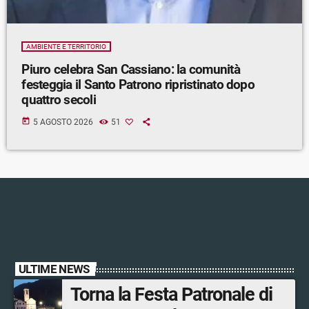
AMBIENTE E TERRITORIO
Piuro celebra San Cassiano: la comunità
festeggia il Santo Patrono ripristinato dopo
quattro secoli
today
5 AGOSTO 2026
51
ULTIME NEWS
Torna la Festa Patronale di