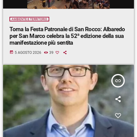
AMBIENTE E TERRITORIO
Torna la Festa Patronale di San Rocco: Albaredo
per San Marco celebra la 52ª edizione della sua
manifestazione più sentita
today
5 AGOSTO 2026
39
insert_link