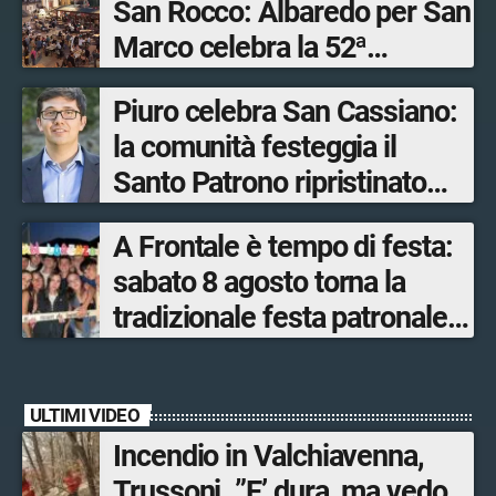
San Rocco: Albaredo per San
Marco celebra la 52ª
edizione della sua
Piuro celebra San Cassiano:
manifestazione più sentita
la comunità festeggia il
Santo Patrono ripristinato
dopo quattro secoli
A Frontale è tempo di festa:
sabato 8 agosto torna la
tradizionale festa patronale
di San Lorenzo tra sapori
tipici, torneo di pallavolo e
ULTIMI VIDEO
musica dal vivo
Incendio in Valchiavenna,
Trussoni. ”E’ dura, ma vedo