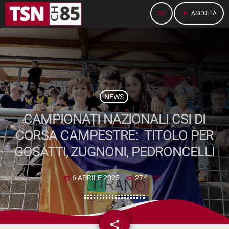
menu
play_arrow
ASCOLTA
NEWS
CAMPIONATI NAZIONALI CSI DI
CORSA CAMPESTRE: TITOLO PER
GOSATTI, ZUGNONI, PEDRONCELLI
6 APRILE 2025
274
today
share
email