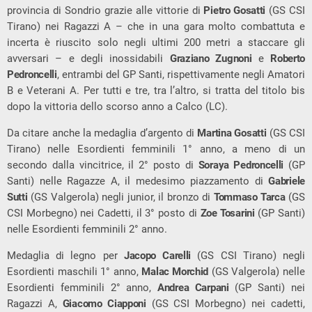
provincia di Sondrio grazie alle vittorie di
Pietro Gosatti
(GS CSI
Tirano) nei Ragazzi A – che in una gara molto combattuta e
incerta è riuscito solo negli ultimi 200 metri a staccare gli
avversari – e degli inossidabili
Graziano Zugnoni
e
Roberto
Pedroncelli
, entrambi del GP Santi, rispettivamente negli Amatori
B e Veterani A. Per tutti e tre, tra l’altro, si tratta del titolo bis
dopo la vittoria dello scorso anno a Calco (LC).
Da citare anche la medaglia d’argento di
Martina Gosatti
(GS CSI
Tirano) nelle Esordienti femminili 1° anno, a meno di un
secondo dalla vincitrice, il 2° posto di
Soraya Pedroncelli
(GP
Santi) nelle Ragazze A, il medesimo piazzamento di
Gabriele
Sutti
(GS Valgerola) negli junior, il bronzo di
Tommaso Tarca
(GS
CSI Morbegno) nei Cadetti, il 3° posto di
Zoe Tosarini
(GP Santi)
nelle Esordienti femminili 2° anno.
Medaglia di legno per
Jacopo Carelli
(GS CSI Tirano) negli
Esordienti maschili 1° anno,
Malac Morchid
(GS Valgerola) nelle
Esordienti femminili 2° anno,
Andrea Carpani
(GP Santi) nei
Ragazzi A,
Giacomo Ciapponi
(GS CSI Morbegno) nei cadetti,