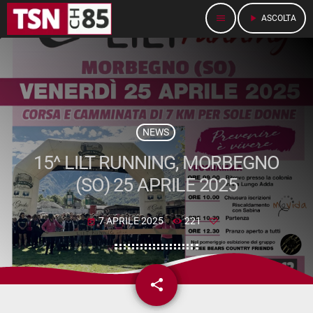
menu
play_arrow
ASCOLTA
NEWS
15^ LILT RUNNING, MORBEGNO
(SO) 25 APRILE 2025
7 APRILE 2025
221
today
share
email