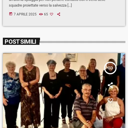
squadre proiettate verso la salvezza […]
today
7 APRILE 2025
65
POST SIMILI
insert_link