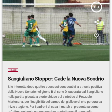
insert_link
NEWS
Sangiuliano Stopper: Cade la Nuova Sondrio
Si è interrotta dopo quattro successi consecutivi la striscia positiva
della Nuova Sondrio nel girone B di serie D, superata dal Sangiuliano
nella partita giocata a p orte chiuse sul sintetico di Pozzuolo
Martesana, per l’inagibilità del campo dei gialloverdi che perdura da
inizio stagione. Per i padroni di casa il match si presentava come
un’ultima spiaggia per non perdere contatto con il treno delle