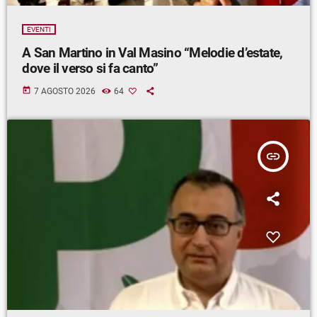
EVENTI
A San Martino in Val Masino “Melodie d’estate,
dove il verso si fa canto”
today
7 AGOSTO 2026
64
insert_link