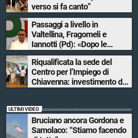
verso si fa canto”
Passaggi a livello in
Valtellina, Fragomeli e
Iannotti (Pd): «Dopo le
Olimpiadi solo un terzo delle
Riqualificata la sede del
opere sostitutive sarà
Centro per l’Impiego di
ultimato entro il 2026»
Chiavenna: investimento da
quasi 250mila euro
ULTIMI VIDEO
Bruciano ancora Gordona e
Samolaco: “Stiamo facendo