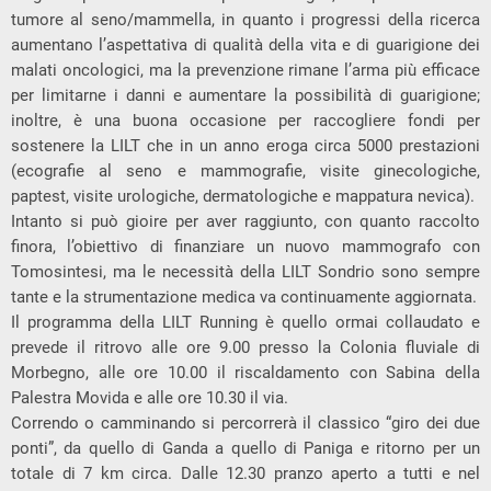
tumore al seno/mammella, in quanto i progressi della ricerca
aumentano l’aspettativa di qualità della vita e di guarigione dei
malati oncologici, ma la prevenzione rimane l’arma più efficace
per limitarne i danni e aumentare la possibilità di guarigione;
inoltre, è una buona occasione per raccogliere fondi per
sostenere la LILT che in un anno eroga circa 5000 prestazioni
(ecografie al seno e mammografie, visite ginecologiche,
paptest, visite urologiche, dermatologiche e mappatura nevica).
Intanto si può gioire per aver raggiunto, con quanto raccolto
finora, l’obiettivo di finanziare un nuovo mammografo con
Tomosintesi, ma le necessità della LILT Sondrio sono sempre
tante e la strumentazione medica va continuamente aggiornata.
Il programma della LILT Running è quello ormai collaudato e
prevede il ritrovo alle ore 9.00 presso la Colonia fluviale di
Morbegno, alle ore 10.00 il riscaldamento con Sabina della
Palestra Movida e alle ore 10.30 il via.
Correndo o camminando si percorrerà il classico “giro dei due
ponti”, da quello di Ganda a quello di Paniga e ritorno per un
totale di 7 km circa. Dalle 12.30 pranzo aperto a tutti e nel