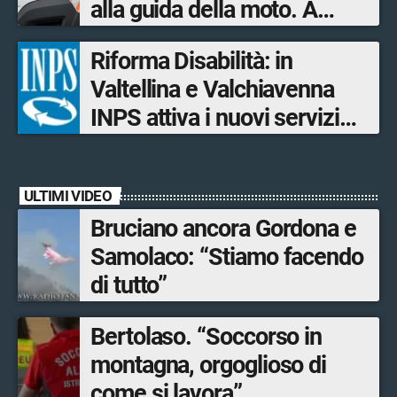
alla guida della moto. A
servizi ai residenti e offrire
salvarlo un poliziotto fuori
opportunità ai turisti
Riforma Disabilità: in
servizio
Valtellina e Valchiavenna
INPS attiva i nuovi servizi
digitali per il Progetto di vita
ULTIMI VIDEO
Bruciano ancora Gordona e
Samolaco: “Stiamo facendo
di tutto”
Bertolaso. “Soccorso in
montagna, orgoglioso di
come si lavora”