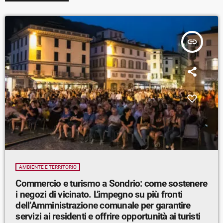
insert_link
AMBIENTE E TERRITORIO
Commercio e turismo a Sondrio: come sostenere
i negozi di vicinato. L’impegno su più fronti
dell’Amministrazione comunale per garantire
servizi ai residenti e offrire opportunità ai turisti