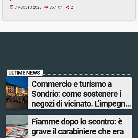
today
7 AGOSTO 2026
857
2
ULTIME NEWS
Commercio e turismo a
Sondrio: come sostenere i
negozi di vicinato. L’impegno
su più fronti
Fiamme dopo lo scontro: è
dell’Amministrazione
grave il carabiniere che era
comunale per garantire