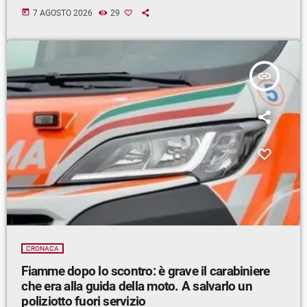
today
7 AGOSTO 2026
29
insert_link
CRONACA
Fiamme dopo lo scontro: è grave il carabiniere
che era alla guida della moto. A salvarlo un
poliziotto fuori servizio