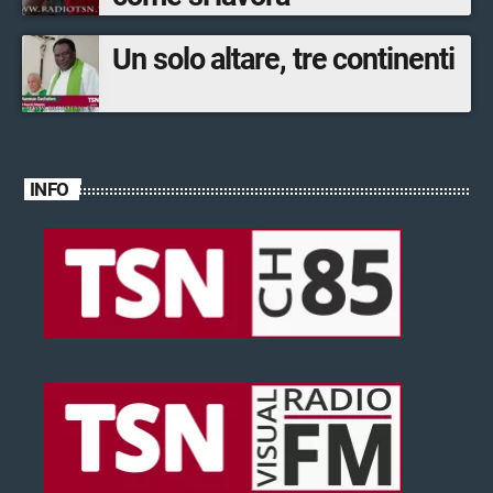
Un solo altare, tre continenti
INFO