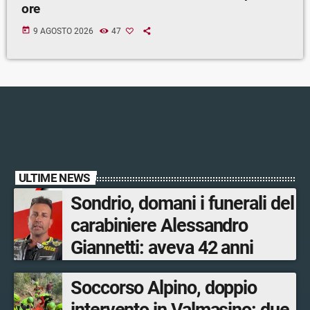
ore
today
9 AGOSTO 2026
47
ULTIME NEWS
Sondrio, domani i funerali del
carabiniere Alessandro
Giannetti: aveva 42 anni
Soccorso Alpino, doppio