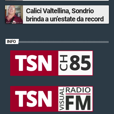
ventinovenne
Calici Valtellina, Sondrio
brinda a un’estate da record
INFO