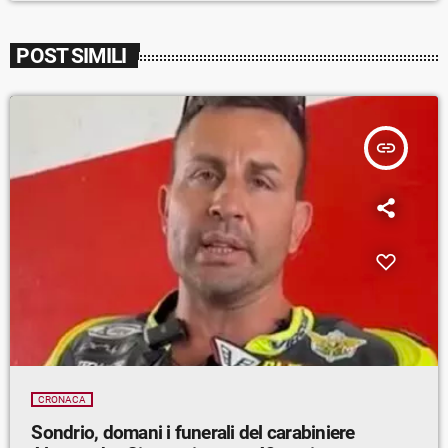
POST SIMILI
insert_link
CRONACA
Sondrio, domani i funerali del carabiniere