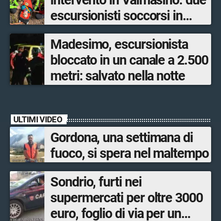
intervento in Valmasino: due
escursionisti soccorsi in
poche ore
Madesimo, escursionista
bloccato in un canale a 2.500
metri: salvato nella notte
ULTIMI VIDEO
Gordona, una settimana di
fuoco, si spera nel maltempo
Sondrio, furti nei
supermercati per oltre 3000
euro, foglio di via per un