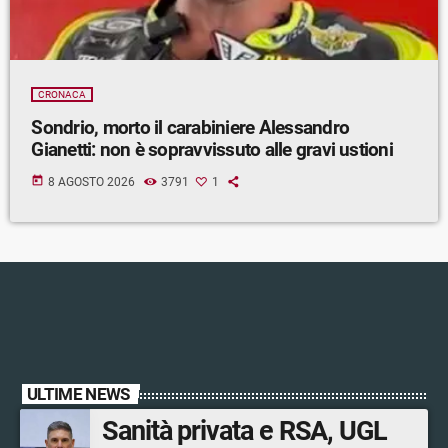
CRONACA
Sondrio, morto il carabiniere Alessandro
Gianetti: non è sopravvissuto alle gravi ustioni
today
8 AGOSTO 2026
3791
1
ULTIME NEWS
Sanità privata e RSA, UGL