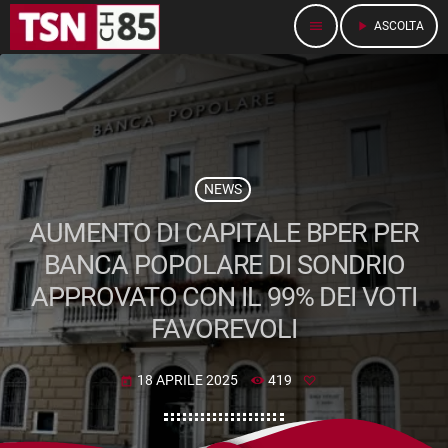
menu
play_arrow
ASCOLTA
NEWS
AUMENTO DI CAPITALE BPER PER
BANCA POPOLARE DI SONDRIO
APPROVATO CON IL 99% DEI VOTI
FAVOREVOLI
18 APRILE 2025
419
today