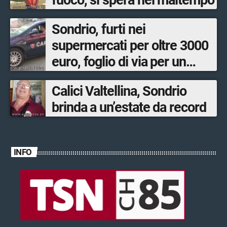
Sondrio, furti nei
supermercati per oltre 3000
euro, foglio di via per un
ventinovenne
Calici Valtellina, Sondrio
brinda a un’estate da record
INFO