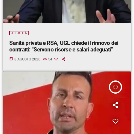
ATTUALITÀ
Sanità privata e RSA, UGL chiede il rinnovo dei
contratti: “Servono risorse e salari adeguati”
today
8 AGOSTO 2026
54
insert_link