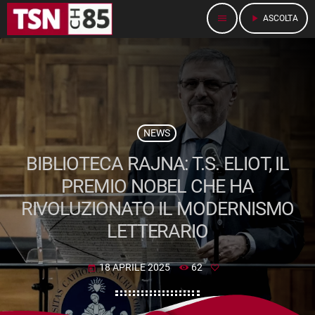
menu
play_arrow
ASCOLTA
NEWS
BIBLIOTECA RAJNA: T.S. ELIOT, IL
PREMIO NOBEL CHE HA
RIVOLUZIONATO IL MODERNISMO
LETTERARIO
18 APRILE 2025
62
today