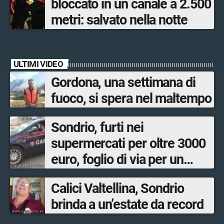
bloccato in un canale a 2.500
metri: salvato nella notte
ULTIMI VIDEO
Gordona, una settimana di
fuoco, si spera nel maltempo
Sondrio, furti nei
supermercati per oltre 3000
euro, foglio di via per un
ventinovenne
Calici Valtellina, Sondrio
brinda a un’estate da record