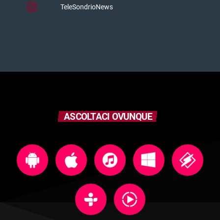
TeleSondrioNews
ASCOLTACI OVUNQUE