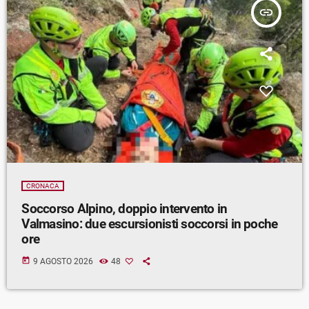
insert_link
CRONACA
Soccorso Alpino, doppio intervento in
Valmasino: due escursionisti soccorsi in poche
ore
today
9 AGOSTO 2026
48