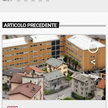
RATE IT
ARTICOLO PRECEDENTE
insert_link