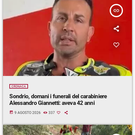
insert_link
CRONACA
Sondrio, domani i funerali del carabiniere
Alessandro Giannetti: aveva 42 anni
today
9 AGOSTO 2026
337