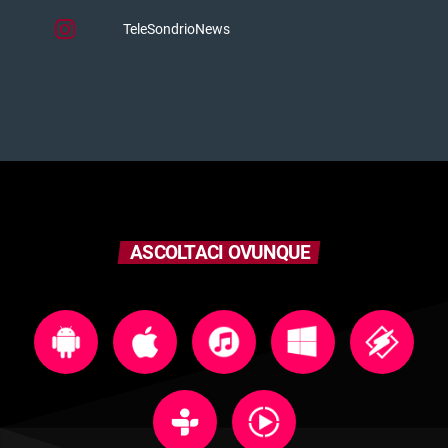
TeleSondrioNews
ASCOLTACI OVUNQUE