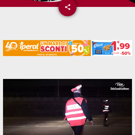
share
email
1