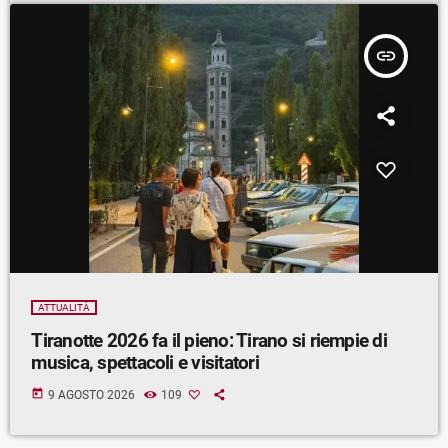
insert_link
ATTUALITÀ
Tiranotte 2026 fa il pieno: Tirano si riempie di
musica, spettacoli e visitatori
today
9 AGOSTO 2026
109