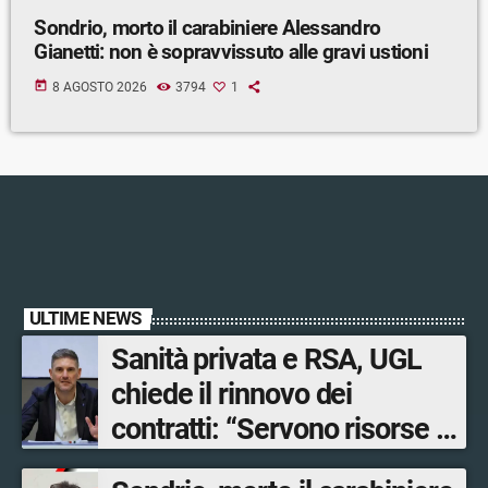
Sondrio, morto il carabiniere Alessandro
Gianetti: non è sopravvissuto alle gravi ustioni
today
8 AGOSTO 2026
3794
1
ULTIME NEWS
Sanità privata e RSA, UGL
chiede il rinnovo dei
contratti: “Servono risorse e
salari adeguati”