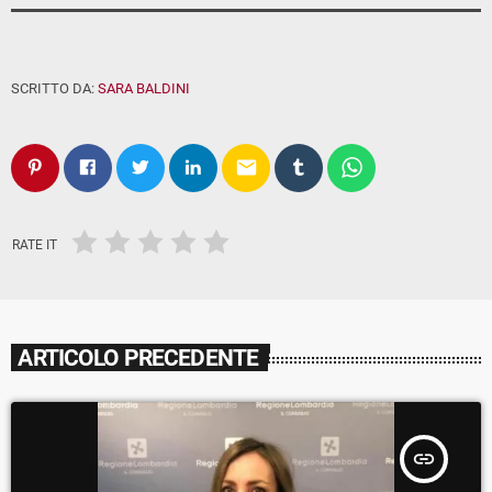
SCRITTO DA:
SARA BALDINI
email
RATE IT
ARTICOLO PRECEDENTE
insert_link