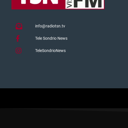
info@radiotsn.tv
Tele Sondrio News
TeleSondrioNews