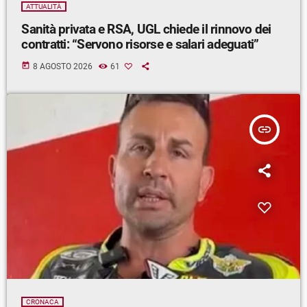
ATTUALITÀ
Sanità privata e RSA, UGL chiede il rinnovo dei
contratti: “Servono risorse e salari adeguati”
today
8 AGOSTO 2026
61
insert_link
CRONACA