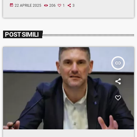
today
22 APRILE 2025
206
1
3
POST SIMILI
insert_link