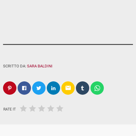
SCRITTO DA:
SARA BALDINI
email
RATE IT