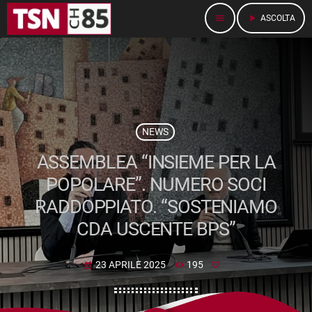
menu
play_arrow
ASCOLTA
NEWS
ASSEMBLEA “INSIEME PER LA
POPOLARE”. NUMERO SOCI
RADDOPPIATO. “SOSTENIAMO
CDA USCENTE BPS”
23 APRILE 2025
195
today