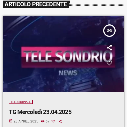
ARTICOLO PRECEDENTE
insert_link
TELEGIORNALE
TG Mercoledì 23.04.2025
today
23 APRILE 2025
67