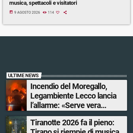
musica, spettacoli e visitatori
today
9 AGOSTO 2026
114
ULTIME NEWS
Incendio del Moregallo,
Legambiente Lecco lancia
l’allarme: «Serve vera
prevenzione»
Tiranotte 2026 fa il pieno:
Tirano si riempie di musica,