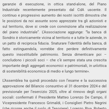
garanzie di esecuzione, in ottica stand-alone, del Piano
Industriale recentemente presentato dal CdA uscente. Il
continuo e progressivo aumento dei nostri iscritti dimostra che
le posizioni da noi assunte sono apprezzate tra gli azionisti e
sul territorio, dove si crede con convinzione alla realizzazione
del piano industriale”. L’Associazione aggiunge: “la banca di
Sondrio è storicamente vicina al territorio e a tutte le aziende, in
un patto di reciproca fiducia. Snaturare l’identità della banca, di
fatto estinguendola, vorrebbe dire perdere definitivamente
questo insostituibile patrimonio. Senza dimenticare poi –
concludono i piccoli soci – che c’è sempre stata una crescita
importante degli aggregati economici e patrimoniali, in un’ottica
di sostenibilità economica di medio e lungo termine».
L’Assemblea ha quindi proceduto con l’esame e la successiva
approvazione del Bilancio consuntivo al 31 dicembre 2024 e del
previsionale per l’esercizio 2025, oltre al rinnovo degli organi
sociali: confermati il Presidente Matteo Lorenzo De Campo, il
Vicepresidente Francesco Grimaldi, i Consiglieri Pietro Negrini
(che ricopre anche il ruolo di Tesoriere), Lorenzo Riva, Roberto