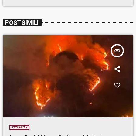
POST SIMILI
insert_link
ATTUALITÀ