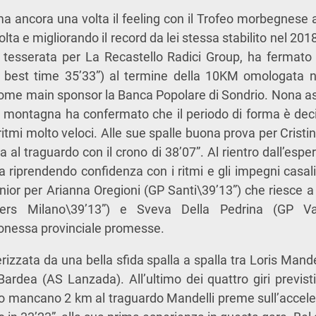
a ancora una volta il feeling con il Trofeo morbegnese
lta e migliorando il record da lei stessa stabilito nel 2018.
 tesserata per La Recastello Radici Group, ha fermato
 best time 35’33”) al termine della 10KM omologata ne
me main sponsor la Banca Popolare di Sondrio. Nona ass
in montagna ha confermato che il periodo di forma è de
ritmi molto veloci. Alle sue spalle buona prova per Cristin
al traguardo con il crono di 38’07”. Al rientro dall’espe
 riprendendo confidenza con i ritmi e gli impegni casal
senior per Arianna Oregioni (GP Santi\39’13”) che riesce a
rs Milano\39’13”) e Sveva Della Pedrina (GP Valc
onessa provinciale promesse.
rizzata da una bella sfida spalla a spalla tra Loris Mande
ardea (AS Lanzada). All’ultimo dei quattro giri previst
o mancano 2 km al traguardo Mandelli preme sull’acceler