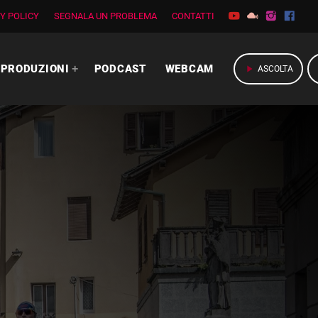
Y POLICY
SEGNALA UN PROBLEMA
CONTATTI
PRODUZIONI
PODCAST
WEBCAM
play_arrow
ASCOLTA