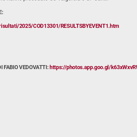
E:
it/risultati/2025/COD13301/RESULTSBYEVENT1.htm
I FABIO VEDOVATTI:
https://photos.app.goo.gl/k63xWx