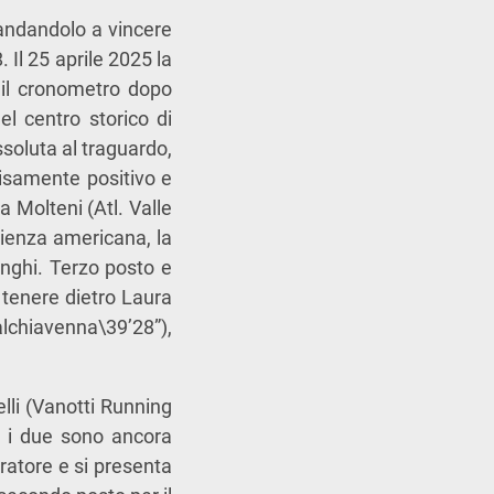
 andandolo a vincere
 Il 25 aprile 2025 la
 il cronometro dopo
l centro storico di
oluta al traguardo,
cisamente positivo e
a Molteni (Atl. Valle
rienza americana, la
inghi. Terzo posto e
 tenere dietro Laura
hiavenna\39’28”),
lli (Vanotti Running
i i due sono ancora
atore e si presenta