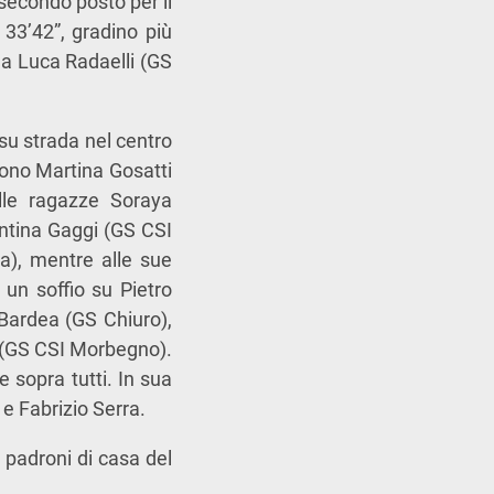
 secondo posto per il
33’42”, gradino più
da Luca Radaelli (GS
 su strada nel centro
 sono Martina Gosatti
elle ragazze Soraya
entina Gaggi (GS CSI
va), mentre alle sue
un soffio su Pietro
 Bardea (GS Chiuro),
i (GS CSI Morbegno).
 sopra tutti. In sua
 e Fabrizio Serra.
i padroni di casa del