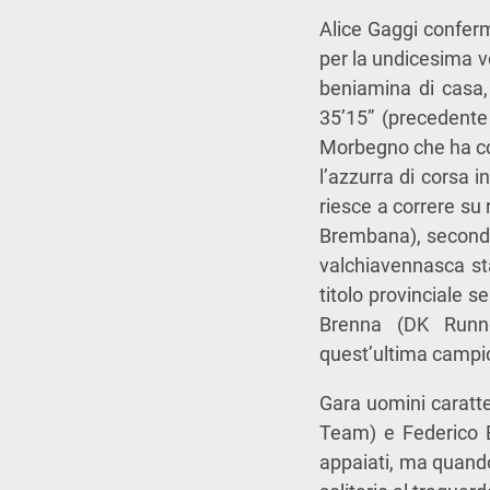
Alice Gaggi conferm
per la undicesima vo
beniamina di casa,
35’15” (precedente
Morbegno che ha co
l’azzurra di corsa 
riesce a correre su 
Brembana), seconda 
valchiavennasca sta
titolo provinciale 
Brenna (DK Runne
quest’ultima campi
Gara uomini caratte
Team) e Federico B
appaiati, ma quand