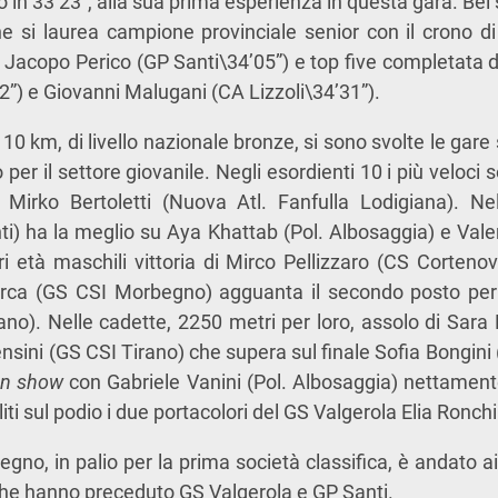
do in 33’23”, alla sua prima esperienza in questa gara. Bel
 si laurea campione provinciale senior con il crono di 
 Jacopo Perico (GP Santi\34’05”) e top five completata 
) e Giovanni Malugani (CA Lizzoli\34’31”).
10 km, di livello nazionale bronze, si sono svolte le gare
per il settore giovanile. Negli esordienti 10 i più veloci
Mirko Bertoletti (Nuova Atl. Fanfulla Lodigiana). N
ti) ha la meglio su Aya Khattab (Pol. Albosaggia) e Val
 età maschili vittoria di Mirco Pellizzaro (CS Corteno
rca (GS CSI Morbegno) agguanta il secondo posto per 
ano). Nelle cadette, 2250 metri per loro, assolo di Sara
ensini (GS CSI Tirano) che supera sul finale Sofia Bongin
n show
con Gabriele Vanini (Pol. Albosaggia) nettamente
i sul podio i due portacolori del GS Valgerola Elia Ronchi
gno, in palio per la prima società classifica, è andato a
e hanno preceduto GS Valgerola e GP Santi.