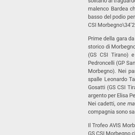
solitario al traguar
malenco Bardea che
basso del podio per
CSI Morbegno\34’22”
Prime della gara da 
storico di Morbegno 
(GS CSI Tirano) e 
Pedroncelli (GP San
Morbegno). Nei pari
spalle Leonardo Ta
Gosatti (GS CSI Tir
argento per Elisa P
Nei cadetti,
one ma
compagnia sono salit
Il Trofeo AVIS Morbe
GS CSI Morbegno ch