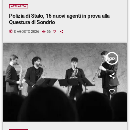
ATTUALITÀ
Polizia di Stato, 16 nuovi agenti in prova alla
Questura di Sondrio
today
8 AGOSTO 2026
56
insert_link