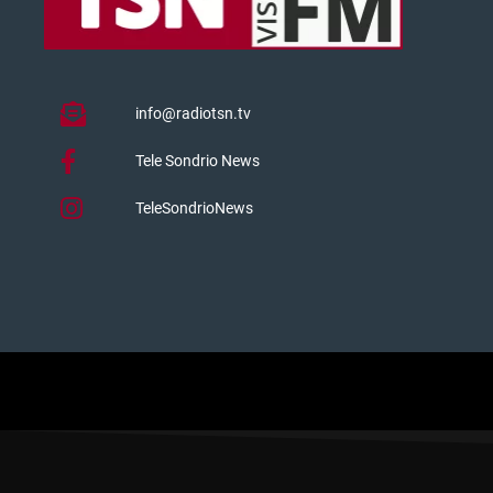
info@radiotsn.tv
Tele Sondrio News
TeleSondrioNews