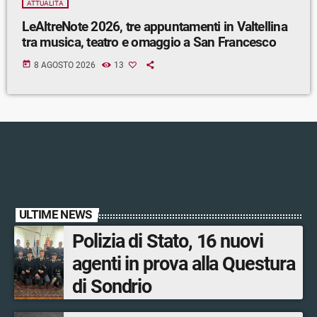
ATTUALITÀ
LeAltreNote 2026, tre appuntamenti in Valtellina
tra musica, teatro e omaggio a San Francesco
today
8 AGOSTO 2026
13
ULTIME NEWS
Polizia di Stato, 16 nuovi
agenti in prova alla Questura
di Sondrio