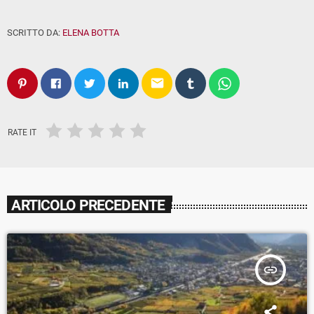
SCRITTO DA:
ELENA BOTTA
email
RATE IT
ARTICOLO PRECEDENTE
insert_link