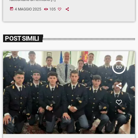
today
4 MAGGIO 2025
105
POST SIMILI
insert_link