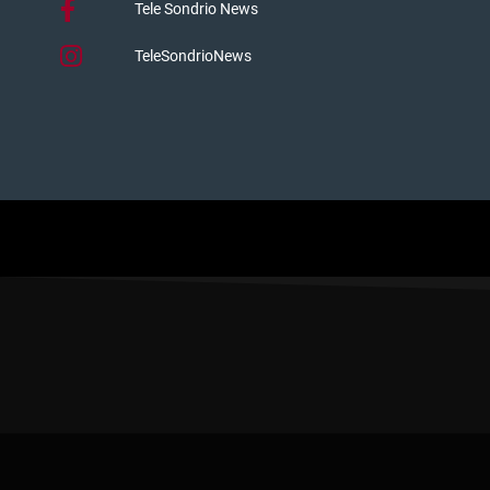
Tele Sondrio News
TeleSondrioNews