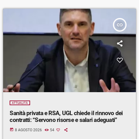
insert_link
ATTUALITÀ
Sanità privata e RSA, UGL chiede il rinnovo dei
contratti: “Servono risorse e salari adeguati”
today
8 AGOSTO 2026
54