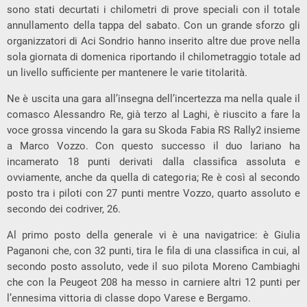
sono stati decurtati i chilometri di prove speciali con il totale
annullamento della tappa del sabato. Con un grande sforzo gli
organizzatori di Aci Sondrio hanno inserito altre due prove nella
sola giornata di domenica riportando il chilometraggio totale ad
un livello sufficiente per mantenere le varie titolarità.
Ne è uscita una gara all’insegna dell’incertezza ma nella quale il
comasco Alessandro Re, già terzo al Laghi, è riuscito a fare la
voce grossa vincendo la gara su Skoda Fabia RS Rally2 insieme
a Marco Vozzo. Con questo successo il duo lariano ha
incamerato 18 punti derivati dalla classifica assoluta e
ovviamente, anche da quella di categoria; Re è così al secondo
posto tra i piloti con 27 punti mentre Vozzo, quarto assoluto e
secondo dei codriver, 26.
Al primo posto della generale vi è una navigatrice: è Giulia
Paganoni che, con 32 punti, tira le fila di una classifica in cui, al
secondo posto assoluto, vede il suo pilota Moreno Cambiaghi
che con la Peugeot 208 ha messo in carniere altri 12 punti per
l’ennesima vittoria di classe dopo Varese e Bergamo.