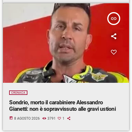
insert_link
CRONACA
Sondrio, morto il carabiniere Alessandro
Gianetti: non è sopravvissuto alle gravi ustioni
today
8 AGOSTO 2026
3791
1