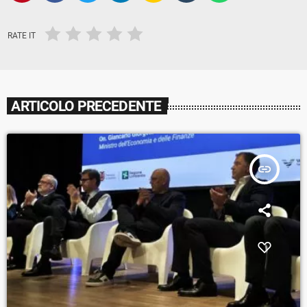
RATE IT
ARTICOLO PRECEDENTE
insert_link