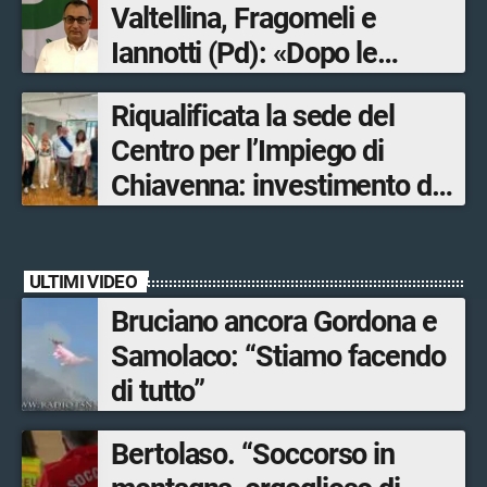
Valtellina, Fragomeli e
Iannotti (Pd): «Dopo le
Olimpiadi solo un terzo delle
Riqualificata la sede del
opere sostitutive sarà
Centro per l’Impiego di
ultimato entro il 2026»
Chiavenna: investimento da
quasi 250mila euro
ULTIMI VIDEO
Bruciano ancora Gordona e
Samolaco: “Stiamo facendo
di tutto”
Bertolaso. “Soccorso in