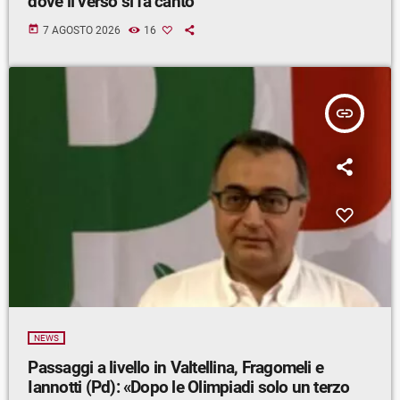
dove il verso si fa canto”
today
7 AGOSTO 2026
16
insert_link
NEWS
Passaggi a livello in Valtellina, Fragomeli e
Iannotti (Pd): «Dopo le Olimpiadi solo un terzo