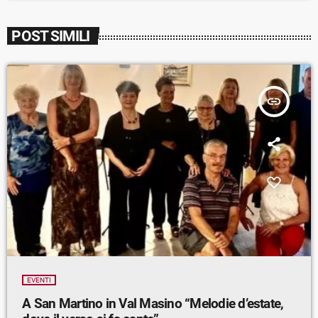
POST SIMILI
insert_link
EVENTI
A San Martino in Val Masino “Melodie d’estate,