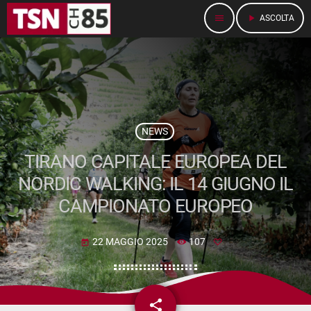
menu
play_arrow
ASCOLTA
NEWS
TIRANO CAPITALE EUROPEA DEL
NORDIC WALKING: IL 14 GIUGNO IL
CAMPIONATO EUROPEO
22 MAGGIO 2025
107
today
share
email