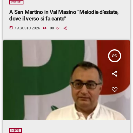
EVENTI
A San Martino in Val Masino “Melodie d’estate,
dove il verso si fa canto”
today
7 AGOSTO 2026
100
insert_link
NEWS