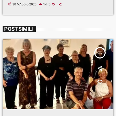
today
30 MAGGIO 2025
1445
POST SIMILI
insert_link