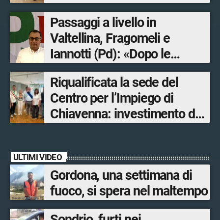
Passaggi a livello in
Valtellina, Fragomeli e
Iannotti (Pd): «Dopo le
Olimpiadi solo un terzo delle
Riqualificata la sede del
opere sostitutive sarà
Centro per l’Impiego di
ultimato entro il 2026»
Chiavenna: investimento da
quasi 250mila euro
ULTIMI VIDEO
Gordona, una settimana di
fuoco, si spera nel maltempo
Sondrio, furti nei