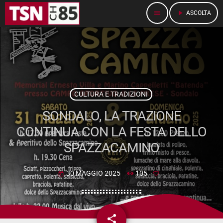
menu
play_arrow
ASCOLTA
CULTURA E TRADIZIONI
SONDALO, LA TRAZIONE
CONTINUA CON LA FESTA DELLO
SPAZZACAMINO
30 MAGGIO 2025
105
today
share
email