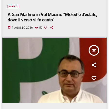
EVENTI
A San Martino in Val Masino “Melodie d’estate,
dove il verso si fa canto”
today
7 AGOSTO 2026
59
insert_link