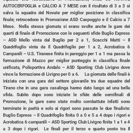
AUTOCERFOGLIA e CALCIO A 7 MESE con il risultato di 3 a 3 si
salva la squadra del Novate per miglior posizione in classifica
finale; retrocedono in Promozione ASD Caspoggio e il Calcio a 7
Mese. Nella stessa giornata si erano svolte anche le gare dei
quarti di finale di Promozione con le seguenti sfide Buglio Express
– ASD Mello vinta dal Buglio per 2 a 1, Scacchi Matti – Il
Quadrifoglio vinta da Il Quadrifoglio per 1 a 2, Acrobatica 6
Campanili – U.S. Tiranese finita in pareggio per 1 a 1 ma passa la
formazione di Mazzo per miglior punteggio in classifica finale
unificata, Polisportiva Andalo – ASD Sporting Club Livigno dove
vince la formazione di Livigno per 0 a 6. La giornata delle finali è
iniziata con una gara del settore giovanile tra due squadre del
Tirano che in una gara casalinga hanno dato luogo ad una bella
sfida. Subito dopo sono iniziate le sfide delle semifinali di
Promozione, le gare sono state molto combattute infatti sono
terminate in parità e solo ai rigori sono passate le due finaliste:
Buglio Express – Il Quadrifoglio finita 0 a 0 e 5 a 4 dopo i rigori e
Acrobatica 6 campanili – ASD Sporting Club Livigno finita 1 a 1 e 4
a 3 dopo i rigori. Le finali per il terzo e quarto posto tra Il