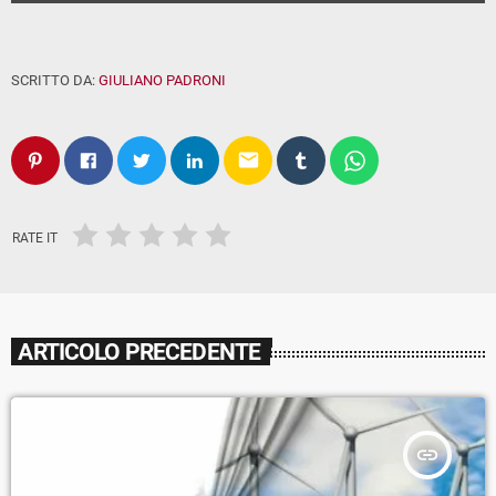
SCRITTO DA:
GIULIANO PADRONI
email
RATE IT
ARTICOLO PRECEDENTE
insert_link