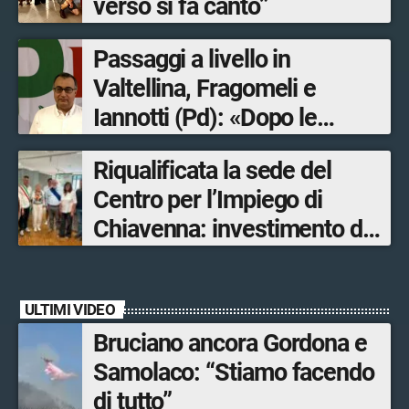
verso si fa canto”
Passaggi a livello in
Valtellina, Fragomeli e
Iannotti (Pd): «Dopo le
Olimpiadi solo un terzo delle
Riqualificata la sede del
opere sostitutive sarà
Centro per l’Impiego di
ultimato entro il 2026»
Chiavenna: investimento da
quasi 250mila euro
ULTIMI VIDEO
Bruciano ancora Gordona e
Samolaco: “Stiamo facendo
di tutto”