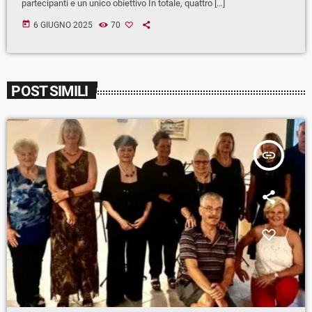
partecipanti e un unico obiettivo In totale, quattro […]
today
6 GIUGNO 2025
70
POST SIMILI
insert_link