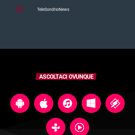
TeleSondrioNews
ASCOLTACI OVUNQUE