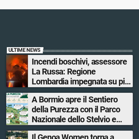
ULTIME NEWS
Incendi boschivi, assessore
La Russa: Regione
Lombardia impegnata su più
fronti, 48 volontari coinvolti
A Bormio apre il Sentiero
tra le province di Lecco,
della Purezza con il Parco
Sondrio, Milano e Como
Nazionale dello Stelvio e
Bormio Tourism
Il Genoa Women torna a