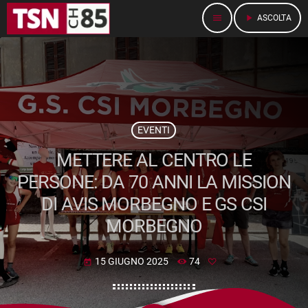
menu
play_arrow
ASCOLTA
EVENTI
METTERE AL CENTRO LE
PERSONE: DA 70 ANNI LA MISSION
DI AVIS MORBEGNO E GS CSI
MORBEGNO
15 GIUGNO 2025
74
today