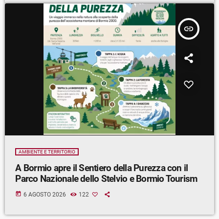
insert_link
AMBIENTE E TERRITORIO
A Bormio apre il Sentiero della Purezza con il
Parco Nazionale dello Stelvio e Bormio Tourism
today
6 AGOSTO 2026
122