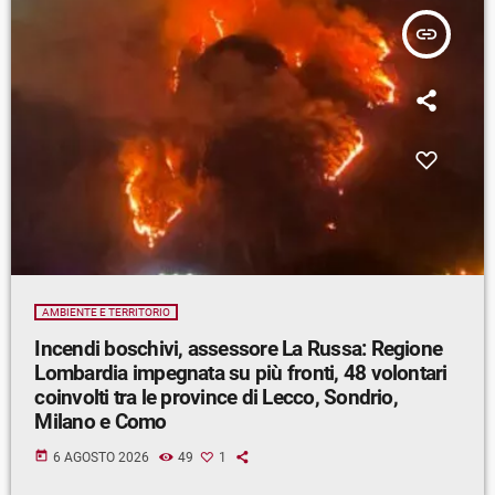
insert_link
AMBIENTE E TERRITORIO
Incendi boschivi, assessore La Russa: Regione
Lombardia impegnata su più fronti, 48 volontari
coinvolti tra le province di Lecco, Sondrio,
Milano e Como
today
6 AGOSTO 2026
49
1