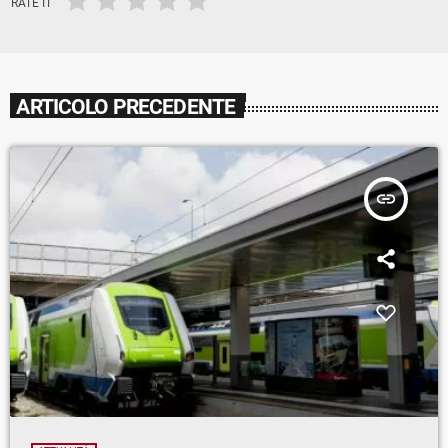
RATE IT
ARTICOLO PRECEDENTE
insert_link