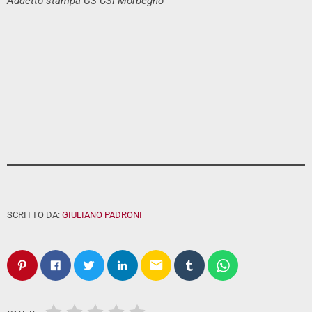
Addetto stampa GS CSI Morbegno
SCRITTO DA:
GIULIANO PADRONI
email