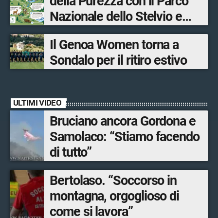
della Purezza con il Parco
Sondrio, Milano e Como
Nazionale dello Stelvio e
Bormio Tourism
Il Genoa Women torna a
Sondalo per il ritiro estivo
ULTIMI VIDEO
Bruciano ancora Gordona e
Samolaco: “Stiamo facendo
di tutto”
Bertolaso. “Soccorso in
montagna, orgoglioso di
come si lavora”