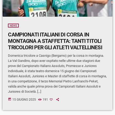
NEWS
CAMPIONATI ITALIANI DI CORSA IN
MONTAGNA A STAFFETTA: TANTI TITOLI
TRICOLORI PER GLI ATLETI VALTELLINESI
Domenica tricolore a Casnigo (Bergamo) per la corsa in montagna.
La Val Gandino, dopo aver ospitato nelle ultime due stagioni due
prove del Campionato Italiano Assoluto, Promesse e Juniores
individuale, è stata teatro domenica 15 giugno dei Campionati
Italiani Assoluti, Juniores e Master di staffette di corsa in montagna,
in una competizione, il terzo Memorial Pietro Lanfranchi-Peket,
valida anche quale prima prova dei Campionati Italiani Assoluti e
Juniores di Società. […]
today
15 GIUGNO 2025
191