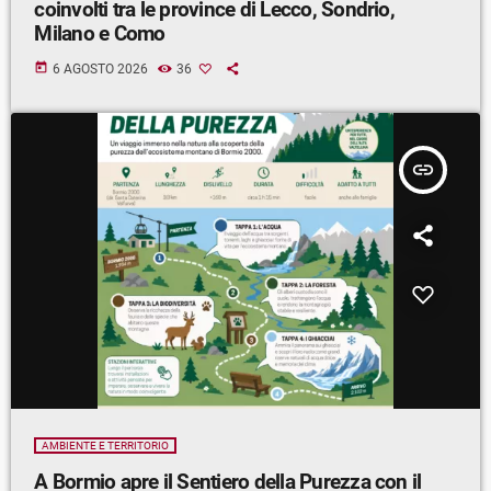
coinvolti tra le province di Lecco, Sondrio,
Milano e Como
today
6 AGOSTO 2026
36
insert_link
AMBIENTE E TERRITORIO
A Bormio apre il Sentiero della Purezza con il