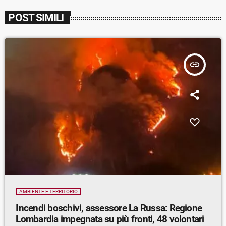
POST SIMILI
insert_link
AMBIENTE E TERRITORIO
Incendi boschivi, assessore La Russa: Regione
Lombardia impegnata su più fronti, 48 volontari