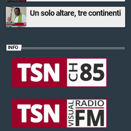
Un solo altare, tre continenti
INFO