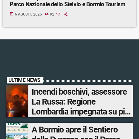
Parco Nazionale dello Stelvio e Bormio Tourism
today
6 AGOSTO 2026
92
ULTIME NEWS
Incendi boschivi, assessore
La Russa: Regione
Lombardia impegnata su più
fronti, 48 volontari coinvolti
A Bormio apre il Sentiero
tra le province di Lecco,