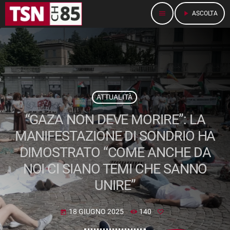
menu
play_arrow
ASCOLTA
ATTUALITÀ
“GAZA NON DEVE MORIRE”: LA
MANIFESTAZIONE DI SONDRIO HA
DIMOSTRATO “COME ANCHE DA
NOI CI SIANO TEMI CHE SANNO
UNIRE”
18 GIUGNO 2025
140
today