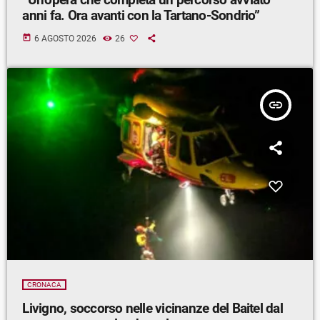
anni fa. Ora avanti con la Tartano-Sondrio”
today
6 AGOSTO 2026
26
insert_link
CRONACA
Livigno, soccorso nelle vicinanze del Baitel dal