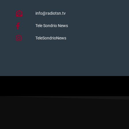
info@radiotsn.tv
Tele Sondrio News
TeleSondrioNews