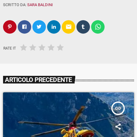
SCRITTO DA:
SARA BALDINI
email
RATE IT
ARTICOLO PRECEDENTE
insert_link