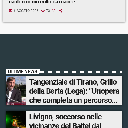
canton uomo colto da malore
today
6 AGOSTO 2026
73
ULTIME NEWS
Tangenziale di Tirano, Grillo
della Berta (Lega): “Un’opera
che completa un percorso
avviato anni fa. Ora avanti
Livigno, soccorso nelle
con la Tartano-Sondrio”
vicinanze del Baitel dal